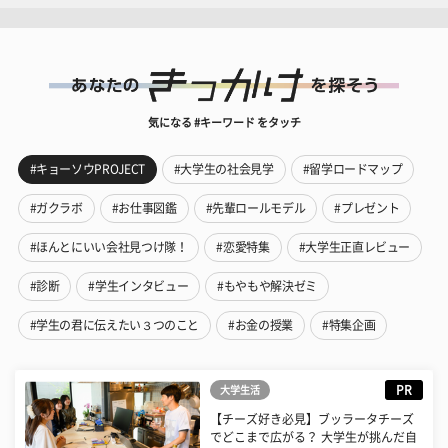
気になる #キーワード をタッチ
#キョーソウPROJECT
#大学生の社会見学
#留学ロードマップ
#ガクラボ
#お仕事図鑑
#先輩ロールモデル
#プレゼント
#ほんとにいい会社見つけ隊！
#恋愛特集
#大学生正直レビュー
#診断
#学生インタビュー
#もやもや解決ゼミ
#学生の君に伝えたい３つのこと
#お金の授業
#特集企画
PR
大学生活
【チーズ好き必見】ブッラータチーズ
でどこまで広がる？ 大学生が挑んだ自