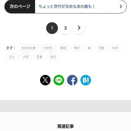
次のページ
ちょっと世代が古めなあの曲も！
1
2
タグ：
大学生白書
大学生
歌詞
歌手
曲
恋愛
失恋
恋人
人気
定番
世代
関連記事