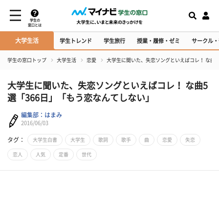
学生の
窓口とは
大学生活
学生トレンド
学生旅行
授業・履修・ゼミ
サークル・
学生の窓口トップ
大学生活
恋愛
大学生に聞いた、失恋ソングといえばコレ！ な曲5
大学生に聞いた、失恋ソングといえばコレ！ な曲5
選「366日」「もう恋なんてしない」
編集部：はまみ
2016/06/03
タグ：
大学生白書
大学生
歌詞
歌手
曲
恋愛
失恋
恋人
人気
定番
世代