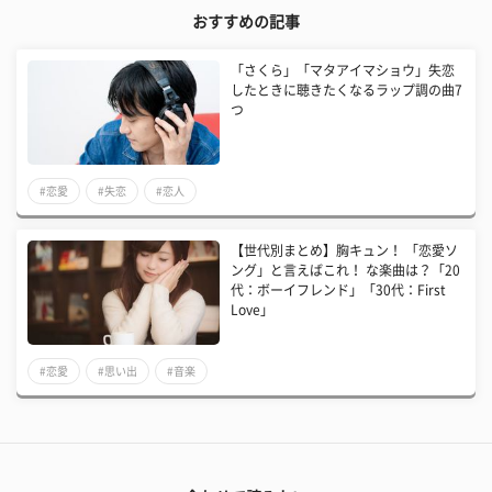
おすすめの記事
「さくら」「マタアイマショウ」失恋
したときに聴きたくなるラップ調の曲7
つ
#恋愛
#失恋
#恋人
【世代別まとめ】胸キュン！ 「恋愛ソ
ング」と言えばこれ！ な楽曲は？「20
代：ボーイフレンド」「30代：First
Love」
#恋愛
#思い出
#音楽