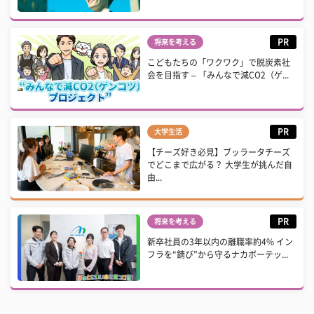
PR
将来を考える
こどもたちの「ワクワク」で脱炭素社
会を目指す – 「みんなで減CO2（ゲ...
PR
大学生活
【チーズ好き必見】ブッラータチーズ
でどこまで広がる？ 大学生が挑んだ自
由...
PR
将来を考える
新卒社員の3年以内の離職率約4% イン
フラを“錆び”から守るナカボーテッ...