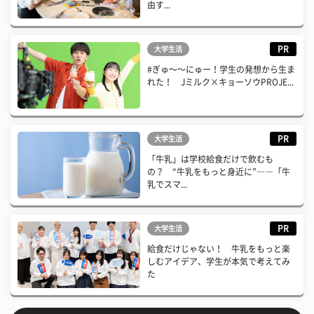
由す...
PR
大学生活
#ぎゅ〜〜にゅー！学生の発想から生ま
れた！ Jミルク×キョーソウPROJE...
PR
大学生活
「牛乳」は学校給食だけで飲むも
の？ “牛乳をもっと身近に”――「牛
乳でスマ...
PR
大学生活
給食だけじゃない！ 牛乳をもっと楽
しむアイデア、学生が本気で考えてみ
た