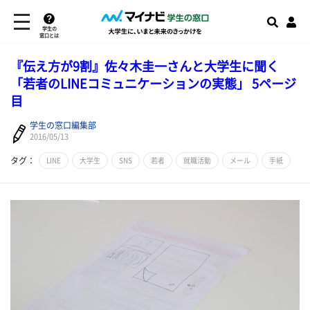
学生の
窓口とは
​『伝え方が9割』佐々木圭一さんと大学生に聞く
「若者のLINEコミュニケーションの実態」 5ページ
目
学生の窓口編集部
2016/05/13
タグ：
LINE
大学生
SNS
若者
就職活動
メール
手紙