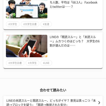
ち人数、平均は「68.3人」 Facebook
とtwitterは……？
#大学生
#大学生白書
#友達
LINEの「既読スルー」と「未読スル
ー」ムカつくのはどっち？ 大学生の6
割が選んだのは……
#大学生白書
#大学生
#LINE
合わせて読みたい
LINEの未読スルーと既読スルー、どっちがイヤ？ 意見は真っ二つ「未
読→ブロックを疑う」「既読→無視された気分」