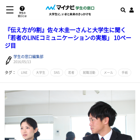
学生の
窓口とは
​『伝え方が9割』佐々木圭一さんと大学生に聞く
「若者のLINEコミュニケーションの実態」 10ペー
ジ目
学生の窓口編集部
2016/05/13
タグ：
LINE
大学生
SNS
若者
就職活動
メール
手紙