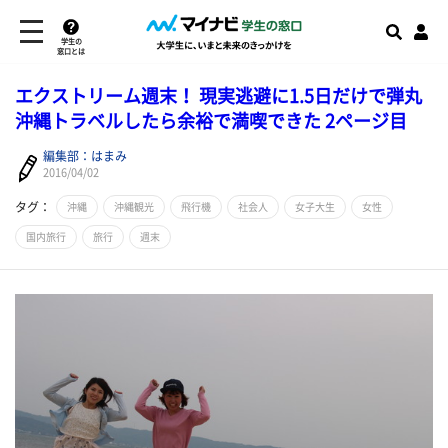
学生の
窓口とは
​エクストリーム週末！ 現実逃避に1.5日だけで弾丸
沖縄トラベルしたら余裕で満喫できた 2ページ目
編集部：はまみ
2016/04/02
タグ：
沖縄
沖縄観光
飛行機
社会人
女子大生
女性
国内旅行
旅行
週末