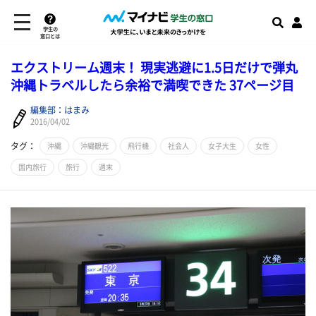
学生の
窓口とは
​エクストリーム週末！ 現実逃避に1.5日だけで弾丸
沖縄トラベルしたら余裕で満喫できた 37ページ目
編集部：はまみ
2016/04/02
タグ：
沖縄
沖縄観光
飛行機
社会人
女子大生
女性
国内旅行
旅行
週末