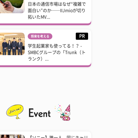
日本の通信市場はなぜ“複雑で
面白い”のか──IIJmioが切り
拓いたMV...
PR
将来を考える
学生起業家も使ってる！？ -
SMBCグループの「Trunk（ト
ランク）...
【ソニー】誰一人、同じキャリ