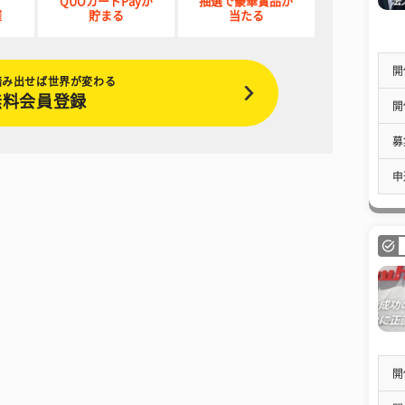
QUOカードPayが
抽選で豪華賞品が
催
貯まる
当たる
開
踏み出せば世界が変わる
無料会員登録
開
募
申
開