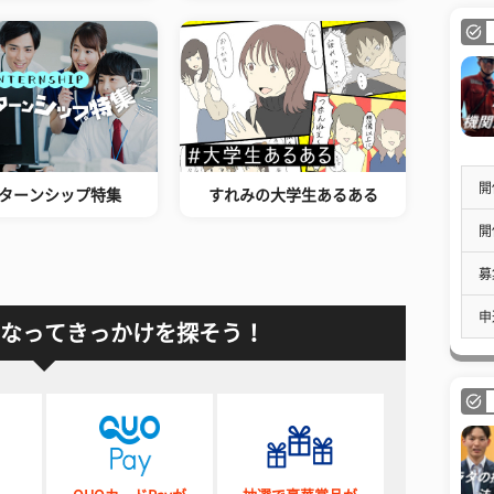
開
ターンシップ特集
すれみの大学生あるある
開
募
申
なってきっかけを探そう！