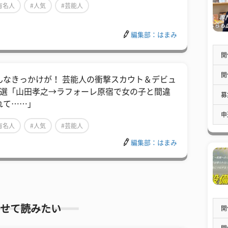
有名人
#人気
#芸能人
編集部：はまみ
開
開
んなきっかけが！ 芸能人の衝撃スカウト＆デビュ
8選「山田孝之→ラフォーレ原宿で女の子と間違
募
れて……」
申
有名人
#人気
#芸能人
編集部：はまみ
せて読みたい
開
開