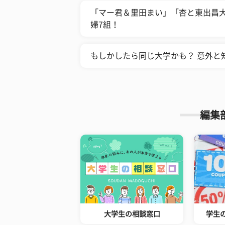
「マー君＆里田まい」「杏と東出昌
婦7組！
もしかしたら同じ大学かも？ 意外と
編集
大学生の相談窓口
学生