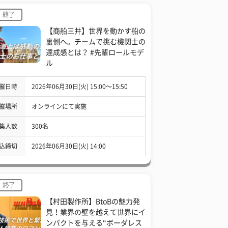
終了
【商船三井】世界を動かす船の
裏側へ。チームで挑む機関士の
達成感とは？ #先輩ロールモデ
ル
催日時
2026年06月30日(火) 15:00〜15:50
催場所
オンラインにて実施
集人数
300名
込締切
2026年06月30日(火) 14:00
終了
【村田製作所】BtoBの魅力発
見！業界の壁を越えて世界にイ
ンパクトを与える“ボーダレス