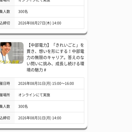
集人数
300名
込締切
2026年08月27日(木) 14:00
【中部電力】「きれいごと」を
貫き、想いを形にする！中部電
力の無限のキャリア。答えのな
い問いに挑み、成長し続ける環
境の魅力 #
催日時
2026年08月31日(月) 15:00〜16:00
催場所
オンラインにて実施
集人数
300名
込締切
2026年08月31日(月) 14:00