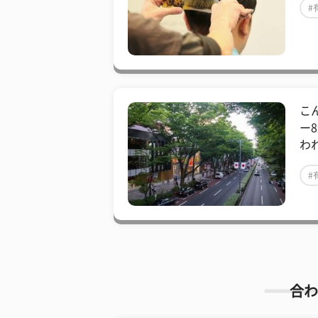
#
こ
ー
わ
#
合わ