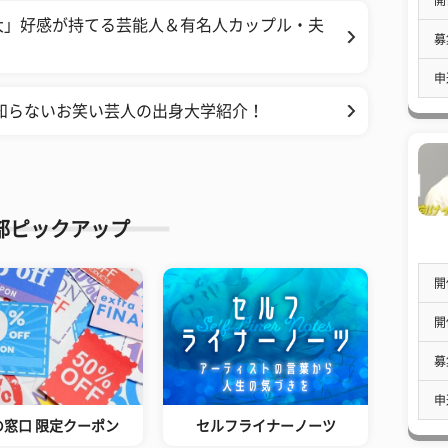
大」好感が持てる芸能人＆有名人カップル・夫
募
申
知らないお笑い芸人の出身大学紹介！
部ピックアップ
開
開
募
申
の窓口 限定クーポン
セルフライナーノーツ