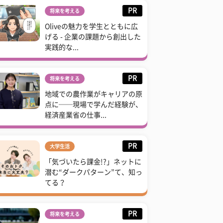
PR
将来を考える
Oliveの魅力を学生とともに広
げる - 企業の課題から創出した
実践的な...
PR
将来を考える
地域での農作業がキャリアの原
点に──現場で学んだ経験が、
経済産業省の仕事...
PR
大学生活
「気づいたら課金!?」ネットに
潜む“ダークパターン”て、知っ
てる？
PR
将来を考える