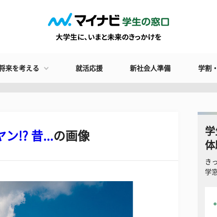
将来を考える
就活応援
新社会人準備
学割
学
? 昔...
の画像
体
き
学