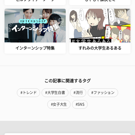
インターンシップ特集
すれみの大学生あるある
この記事に関連するタグ
#トレンド
#大学生白書
#流行
#ファッション
#女子大生
#SNS