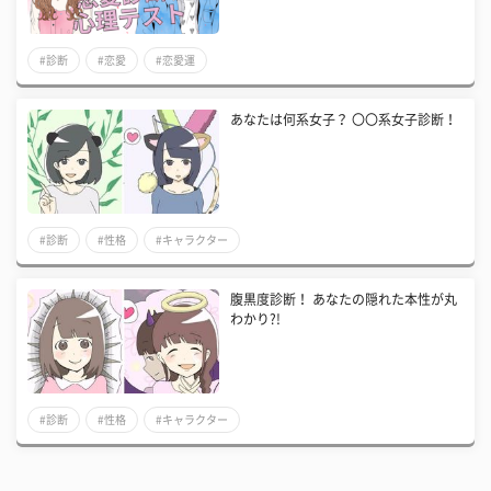
#診断
#恋愛
#恋愛運
あなたは何系女子？ 〇〇系女子診断！
#診断
#性格
#キャラクター
腹黒度診断！ あなたの隠れた本性が丸
わかり?!
#診断
#性格
#キャラクター