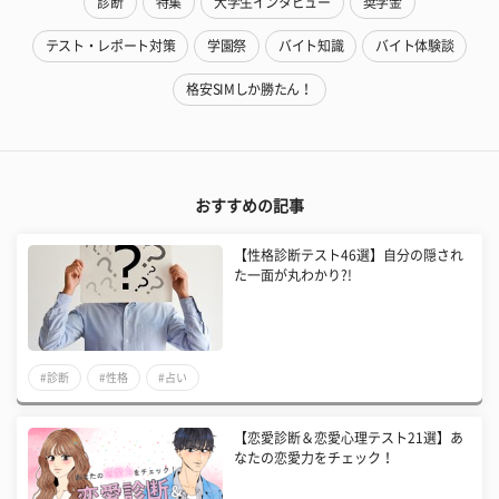
診断
特集
大学生インタビュー
奨学金
テスト・レポート対策
学園祭
バイト知識
バイト体験談
格安SIMしか勝たん！
おすすめの記事
【性格診断テスト46選】自分の隠され
た一面が丸わかり?!
#診断
#性格
#占い
【恋愛診断＆恋愛心理テスト21選】あ
なたの恋愛力をチェック！