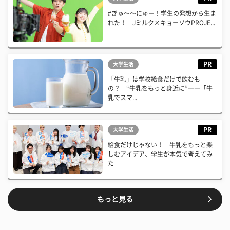
#ぎゅ〜〜にゅー！学生の発想から生ま
れた！ Jミルク×キョーソウPROJE...
PR
大学生活
「牛乳」は学校給食だけで飲むも
の？ “牛乳をもっと身近に”――「牛
乳でスマ...
PR
大学生活
給食だけじゃない！ 牛乳をもっと楽
しむアイデア、学生が本気で考えてみ
た
もっと見る