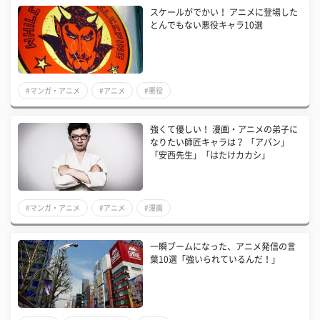
スケールがでかい！ アニメに登場した
とんでもない悪役キャラ10選
#マンガ・アニメ
#アニメ
#悪役
強くて優しい！ 漫画・アニメの弟子に
なりたい師匠キャラは？ 「アバン」
「安西先生」「はたけカカシ」
#マンガ・アニメ
#アニメ
#漫画
一瞬ブームになった、アニメ発信の言
葉10選「強いられているんだ！」