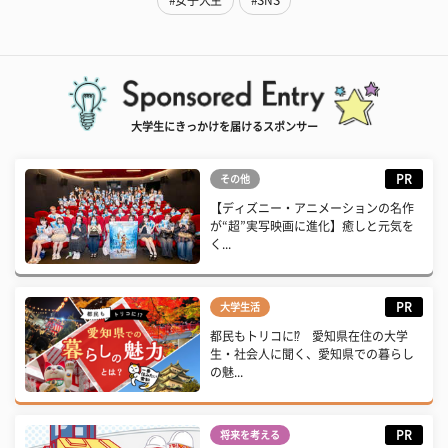
#女子大生
#SNS
大学生にきっかけを届けるスポンサー
PR
その他
【ディズニー・アニメーションの名作
が“超”実写映画に進化】癒しと元気を
く...
PR
大学生活
都民もトリコに⁉ 愛知県在住の大学
生・社会人に聞く、愛知県での暮らし
の魅...
PR
将来を考える