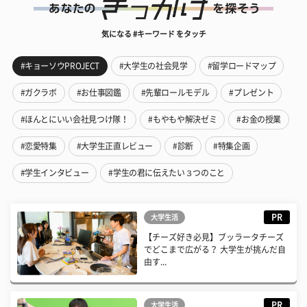
気になる #キーワード をタッチ
#キョーソウPROJECT
#大学生の社会見学
#留学ロードマップ
#ガクラボ
#お仕事図鑑
#先輩ロールモデル
#プレゼント
#ほんとにいい会社見つけ隊！
#もやもや解決ゼミ
#お金の授業
#恋愛特集
#大学生正直レビュー
#診断
#特集企画
#学生インタビュー
#学生の君に伝えたい３つのこと
PR
大学生活
【チーズ好き必見】ブッラータチーズ
でどこまで広がる？ 大学生が挑んだ自
由す...
PR
大学生活