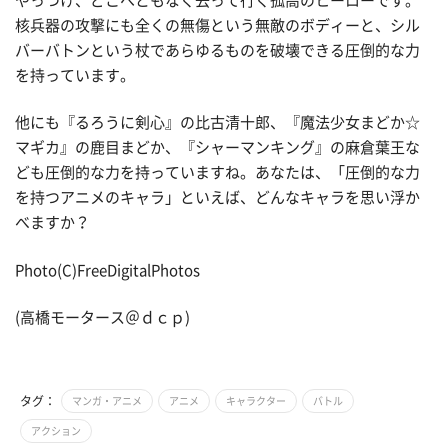
やっつけ、どこへともなく去って行く孤高のヒーローです。
核兵器の攻撃にも全くの無傷という無敵のボディーと、シル
バーバトンという杖であらゆるものを破壊できる圧倒的な力
を持っています。
他にも『るろうに剣心』の比古清十郎、『魔法少女まどか☆
マギカ』の鹿目まどか、『シャーマンキング』の麻倉葉王な
ども圧倒的な力を持っていますね。あなたは、「圧倒的な力
を持つアニメのキャラ」といえば、どんなキャラを思い浮か
べますか？
Photo(C)FreeDigitalPhotos
(高橋モータース＠ｄｃｐ)
タグ：
マンガ・アニメ
アニメ
キャラクター
バトル
アクション