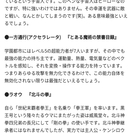
ているという宇宙人です。このヘンな宇宙人はヒーローなの
ですが、特に強いわけではありません。その幸運を武器に敵
と戦い、なんとかしてしまうのです(笑)。ある意味最強といえ
るでしょう。
●一方通行(アクセラレータ) 『とある魔術の禁書目録』
学園都市にはレベル5の超能力者が7人いますが、その中でも
最強の能力の持ち主です。運動量、熱量、電気量などのベク
トルを感知し、それを変換・操作する能力を持っています。
つまりあらゆる攻撃を無力化できるわけで、この能力自体を
無効化されない限りは最強だといえるでしょう。
●ラオウ 『北斗の拳』
自ら「世紀末覇者拳王」を名乗り「拳王軍」を率います。黒
王号という隆々たるウマにまたがった姿は威風堂々。北斗神
拳四兄弟の長兄にして「剛の拳」の使い手です。北斗神拳継
承者にはなれませんでしたが、実力では主人公・ケンシロウ