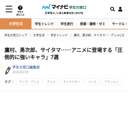
学生の
窓口とは
大学生活
学生トレンド
学生旅行
授業・履修・ゼミ
サークル・
学生の窓口トップ
大学生活
学生トレンド
鷹村、勇次郎、サイタマ……アニメに登場
鷹村、勇次郎、サイタマ……アニメに登場する「圧
倒的に強いキャラ」7選
学生の窓口編集部
2016/02/19
タグ：
マンガ・アニメ
アニメ
キャラクター
バトル
アクション