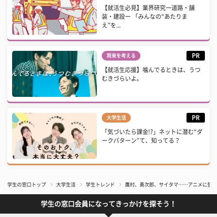
【就活生必見】業界研究ー道路・舗
装・建設ー 「みんなの“あたりま
え”を...
PR
将来を考える
【就活生応援】噛んでるときは、うつ
むきづらいよ。
PR
大学生活
「気づいたら課金!?」ネットに潜む“ダ
ークパターン”て、知ってる？
学生の窓口トップ
大学生活
学生トレンド
鷹村、勇次郎、サイタマ……アニメに登場
学生の窓口会員になってきっかけを探そう！