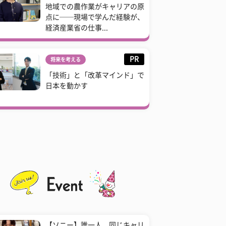
地域での農作業がキャリアの原
点に──現場で学んだ経験が、
経済産業省の仕事...
PR
将来を考える
「技術」と「改革マインド」で
日本を動かす
【ソニー】誰一人、同じキャリ