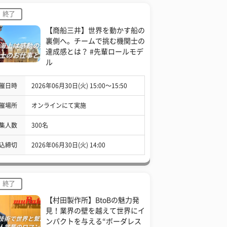
終了
【商船三井】世界を動かす船の
裏側へ。チームで挑む機関士の
達成感とは？ #先輩ロールモデ
ル
催日時
2026年06月30日(火) 15:00〜15:50
催場所
オンラインにて実施
集人数
300名
込締切
2026年06月30日(火) 14:00
終了
【村田製作所】BtoBの魅力発
見！業界の壁を越えて世界にイ
ンパクトを与える“ボーダレス