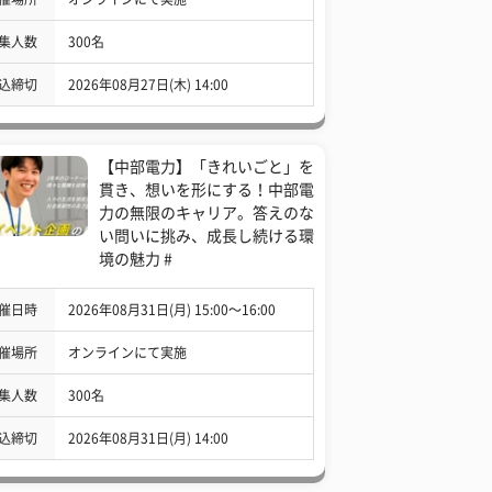
集人数
300名
込締切
2026年08月27日(木) 14:00
【中部電力】「きれいごと」を
貫き、想いを形にする！中部電
力の無限のキャリア。答えのな
い問いに挑み、成長し続ける環
境の魅力 #
催日時
2026年08月31日(月) 15:00〜16:00
催場所
オンラインにて実施
集人数
300名
込締切
2026年08月31日(月) 14:00