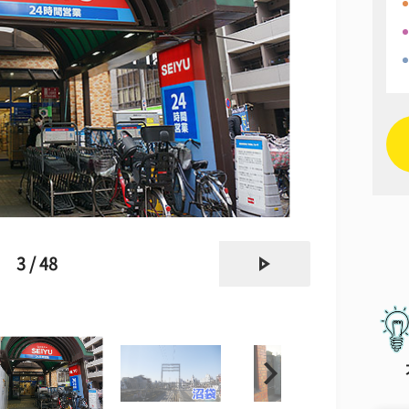
next
3 / 48