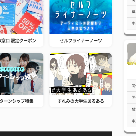
募
申
の窓口 限定クーポン
セルフライナーノーツ
開
開
ターンシップ特集
すれみの大学生あるある
募
申