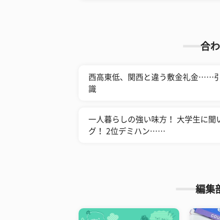
合わ
西高東低、関西と違う敷金礼金……
識
一人暮らしの強い味方！ 大学生に聞
グ！ 2位デミハン……
編集