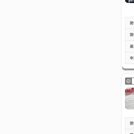
開
開
募
申
開