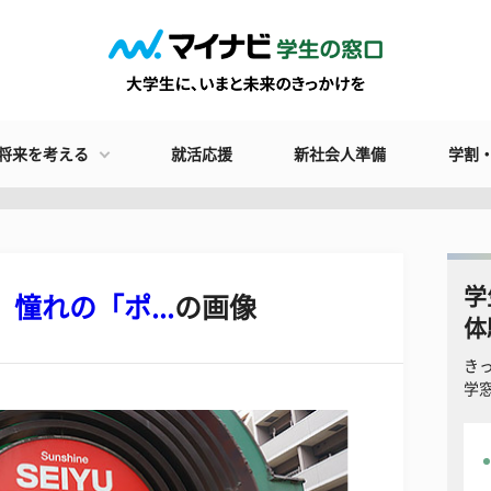
将来を考える
就活応援
新社会人準備
学割
学
憧れの「ポ...
の画像
体
き
学