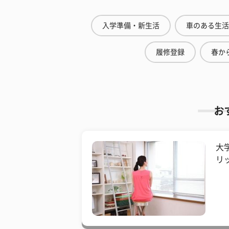
入学準備・新生活
車のある生活
履修登録
春から
お
大
リ