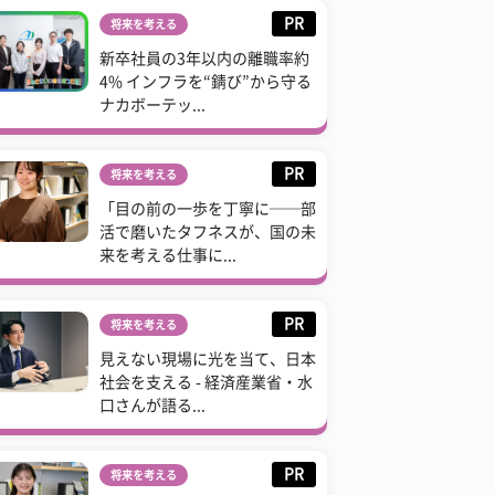
PR
将来を考える
新卒社員の3年以内の離職率約
4% インフラを“錆び”から守る
ナカボーテッ...
PR
将来を考える
「目の前の一歩を丁寧に──部
活で磨いたタフネスが、国の未
来を考える仕事に...
PR
将来を考える
見えない現場に光を当て、日本
社会を支える - 経済産業省・水
口さんが語る...
PR
将来を考える