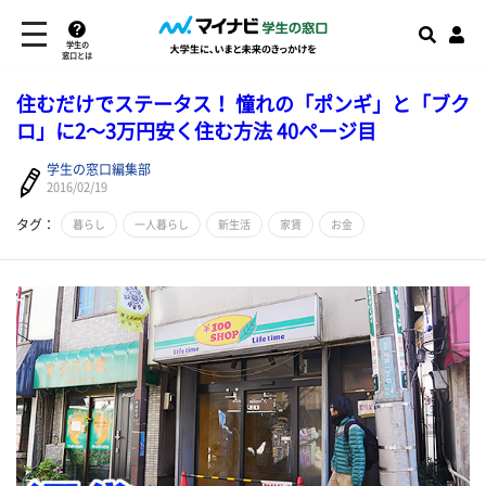
学生の
窓口とは
住むだけでステータス！ 憧れの「ポンギ」と「ブク
ロ」に2～3万円安く住む方法 40ページ目
学生の窓口編集部
2016/02/19
タグ：
暮らし
一人暮らし
新生活
家賃
お金