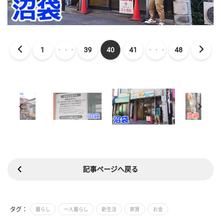
1
・・・
39
40
41
・・・
48
記事ページへ戻る
タグ：
暮らし
一人暮らし
新生活
家賃
お金