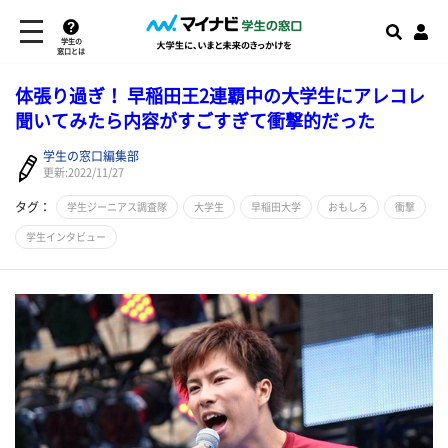
学生の
窓口とは
体張り過ぎ！ 早稲田王2連覇中の大学生にアレコレ
聞いてみたら内容がすごすぎて衝撃的だった
学生の窓口編集部
更新:2022/11/27
タグ：
学生ジーニアス調査隊
大学生
早稲田大学
おもしろ
衝撃
学生インタビュー