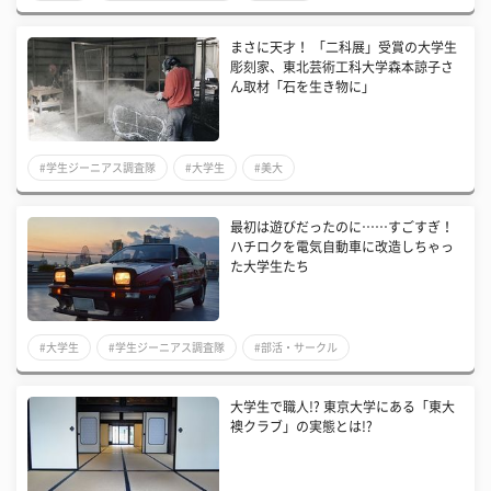
まさに天才！ 「二科展」受賞の大学生
彫刻家、東北芸術工科大学森本諒子さ
ん取材「石を生き物に」
#学生ジーニアス調査隊
#大学生
#美大
最初は遊びだったのに……すごすぎ！
ハチロクを電気自動車に改造しちゃっ
た大学生たち
#大学生
#学生ジーニアス調査隊
#部活・サークル
大学生で職人!? 東京大学にある「東大
襖クラブ」の実態とは!?