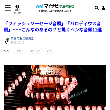
学生の
窓口とは
「フィッシュソーセージ音頭」「バロディウス音
頭」……こんなのあるの!? と驚くヘンな音頭11選
学生の窓口編集部
2015/12/16
タグ：
夏祭り
地方ネタ
雑学