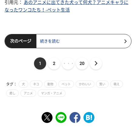
引用元：
あのアニメに出てきた犬って何犬？アニメキャラに
なったワンコたち！-ペット生活
次のページ
続きを読む
1
2
・・・
20
タグ：
犬
ネコ
動物
ペット
かわいい
賢い
萌え
癒し
アニメ
マンガ・アニメ