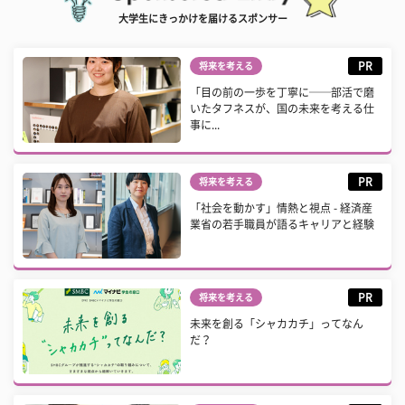
大学生にきっかけを届けるスポンサー
PR
将来を考える
「目の前の一歩を丁寧に──部活で磨
いたタフネスが、国の未来を考える仕
事に...
PR
将来を考える
「社会を動かす」情熱と視点 - 経済産
業省の若手職員が語るキャリアと経験
PR
将来を考える
未来を創る「シャカカチ」ってなん
だ？