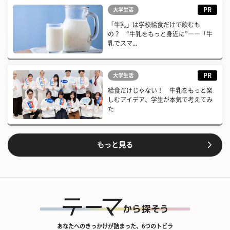
PR
大学生活
「牛乳」は学校給食だけで飲むも
の？ “牛乳をもっと身近に”――「牛
乳でスマ...
PR
大学生活
給食だけじゃない！ 牛乳をもっと楽
しむアイデア、学生が本気で考えてみ
た
もっと見る
あなたへのきっかけが詰まった、6つのトビラ