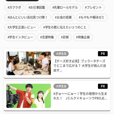
#ガクラボ
#お仕事図鑑
#先輩ロールモデル
#プレゼント
#ほんとにいい会社見つけ隊！
#お金の授業
#もやもや解決ゼミ
#大学生正直レビュー
#学生の君に伝えたい３つのこと
#学生インタビュー
#恋愛特集
#診断
#特集企画
PR
大学生活
【チーズ好き必見】ブッラータチーズ
でどこまで広がる？ 大学生が挑んだ自
由す...
PR
大学生活
#ぎゅ〜〜にゅー！学生の発想から生ま
れた！ Jミルク×キョーソウPROJE...