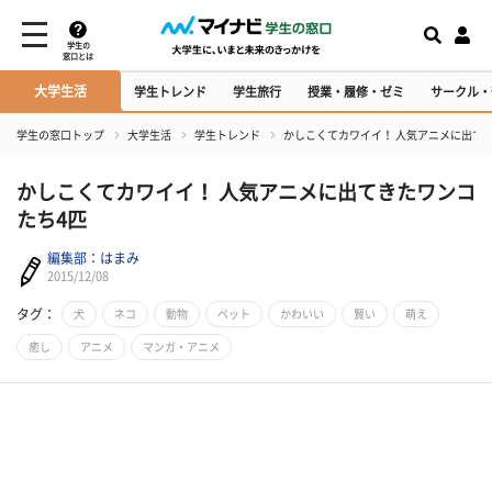
学生の
窓口とは
大学生活
学生トレンド
学生旅行
授業・履修・ゼミ
サークル・
学生の窓口トップ
大学生活
学生トレンド
かしこくてカワイイ！ 人気アニメに出て
かしこくてカワイイ！ 人気アニメに出てきたワンコ
たち4匹
編集部：はまみ
2015/12/08
タグ：
犬
ネコ
動物
ペット
かわいい
賢い
萌え
癒し
アニメ
マンガ・アニメ