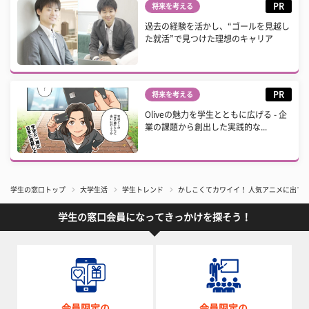
PR
将来を考える
過去の経験を活かし、“ゴールを見越し
た就活”で見つけた理想のキャリア
PR
将来を考える
Oliveの魅力を学生とともに広げる - 企
業の課題から創出した実践的な...
学生の窓口トップ
大学生活
学生トレンド
かしこくてカワイイ！ 人気アニメに出て
学生の窓口会員になってきっかけを探そう！
会員限定の
会員限定の