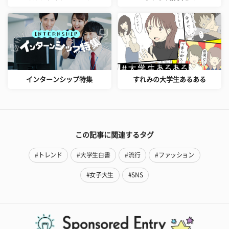
インターンシップ特集
すれみの大学生あるある
この記事に関連するタグ
#トレンド
#大学生白書
#流行
#ファッション
#女子大生
#SNS