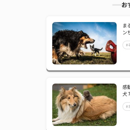
お
ま
ン
#
感
犬 
#