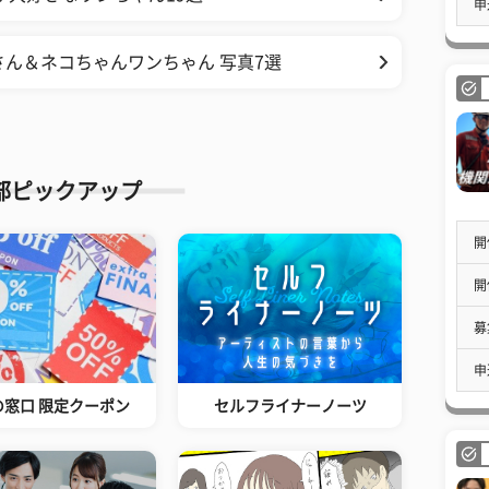
申
さん＆ネコちゃんワンちゃん 写真7選
部ピックアップ
開
開
募
申
の窓口 限定クーポン
セルフライナーノーツ