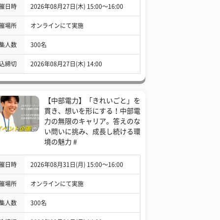
催日時
2026年08月27日(木) 15:00〜16:00
催場所
オンラインにて実施
集人数
300名
込締切
2026年08月27日(木) 14:00
【中部電力】「きれいごと」を
貫き、想いを形にする！中部電
力の無限のキャリア。答えのな
い問いに挑み、成長し続ける環
境の魅力 #
催日時
2026年08月31日(月) 15:00〜16:00
催場所
オンラインにて実施
集人数
300名