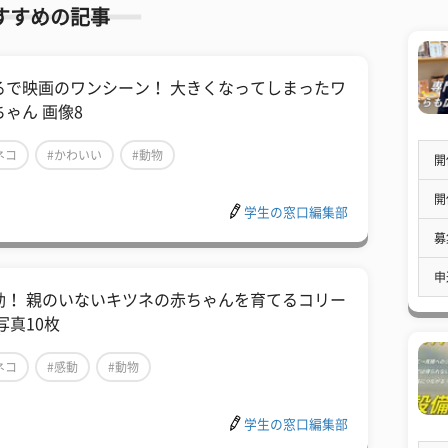
すすめの記事
るで映画のワンシーン！ 大きくなってしまったワ
ちゃん 画像8
ネコ
#かわいい
#動物
開
開
学生の窓口編集部
募
申
動！ 親のいないキツネの赤ちゃんを育てるコリー
写真10枚
ネコ
#感動
#動物
学生の窓口編集部