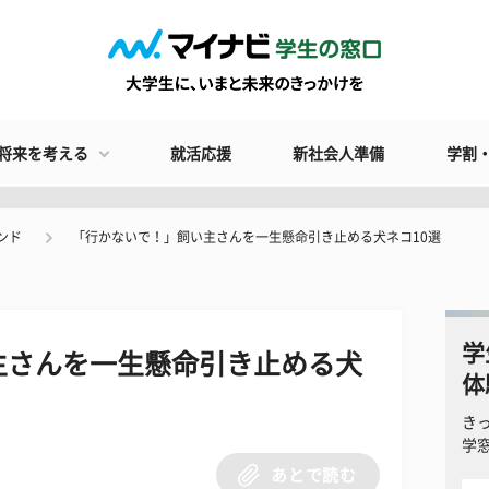
将来を考える
就活応援
新社会人準備
学割
ンド
「行かないで！」飼い主さんを一生懸命引き止める犬ネコ10選
学
主さんを一生懸命引き止める犬
体
き
学
あとで読む