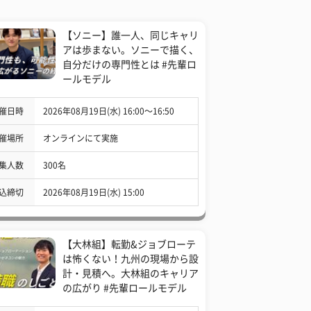
【ソニー】誰一人、同じキャリ
アは歩まない。ソニーで描く、
自分だけの専門性とは #先輩ロ
ールモデル
催日時
2026年08月19日(水) 16:00〜16:50
催場所
オンラインにて実施
集人数
300名
込締切
2026年08月19日(水) 15:00
【大林組】転勤&ジョブローテ
は怖くない！九州の現場から設
計・見積へ。大林組のキャリア
の広がり #先輩ロールモデル