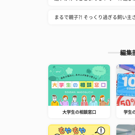
まるで親子?! そっくり過ぎる飼い主
編集
大学生の相談窓口
学生