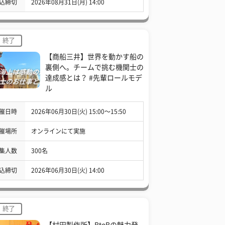
込締切
2026年08月31日(月) 14:00
終了
【商船三井】世界を動かす船の
裏側へ。チームで挑む機関士の
達成感とは？ #先輩ロールモデ
ル
催日時
2026年06月30日(火) 15:00〜15:50
催場所
オンラインにて実施
集人数
300名
込締切
2026年06月30日(火) 14:00
終了
【村田製作所】BtoBの魅力発