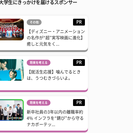
大学生にきっかけを届けるスポンサー
PR
その他
【ディズニー・アニメーション
の名作が“超”実写映画に進化】
癒しと元気をく...
PR
将来を考える
【就活生応援】噛んでるとき
は、うつむきづらいよ。
PR
将来を考える
新卒社員の3年以内の離職率約
4% インフラを“錆び”から守る
ナカボーテッ...