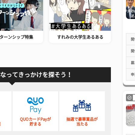
ターンシップ特集
すれみの大学生あるある
開
開
募
なってきっかけを探そう！
申
QUOカードPayが
抽選で豪華賞品が
催
貯まる
当たる