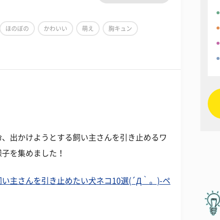
ほのぼの
かわいい
萌え
胸キュン
命、出かけようとする飼い主さんを引き止めるワ
様子を集めました！
主さんを引き止めたい犬ネコ10選(´Д｀。)-ペ