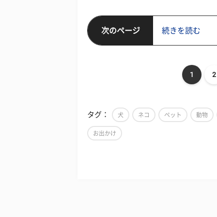
次のページ
続きを読む
1
2
タグ：
犬
ネコ
ペット
動物
お出かけ