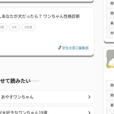
開
開
しあなたが犬だったら？ ワンちゃん性格診断
募
診断
#犬
#性格
申
学生の窓口編集部
せて読みたい
開
開
くあやすワンちゃん
募
が大好きなワンちゃん19選