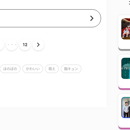
・・・
12
ほのぼの
かわいい
萌え
胸キュン