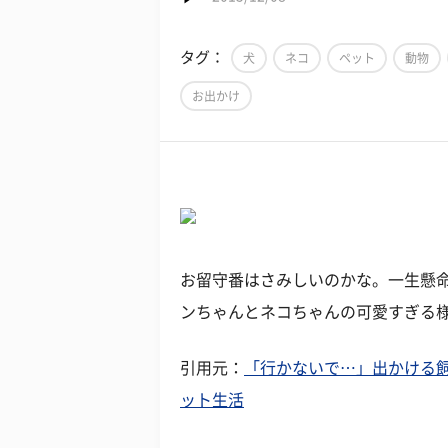
タグ：
犬
ネコ
ペット
動物
お出かけ
お留守番はさみしいのかな。一生懸
ンちゃんとネコちゃんの可愛すぎる
引用元：
「行かないで…」出かける飼い
ット生活