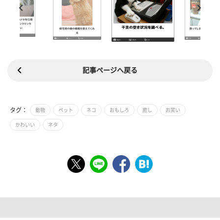
記事ページへ戻る
タグ：
動物
ペット
ネコ
おもしろ
癒し
お笑い
かわいい
ネタ