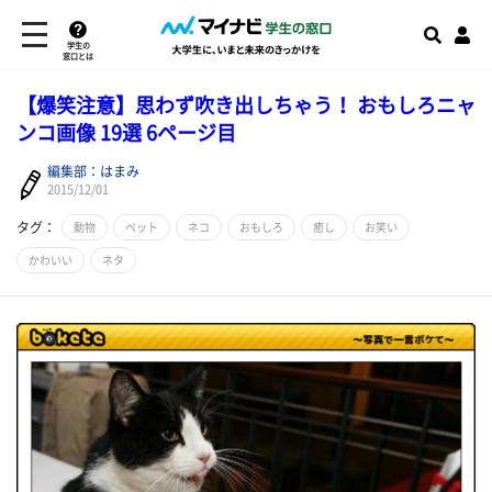
学生の
窓口とは
【爆笑注意】思わず吹き出しちゃう！ おもしろニャ
ンコ画像 19選 6ページ目
編集部：はまみ
2015/12/01
タグ：
動物
ペット
ネコ
おもしろ
癒し
お笑い
かわいい
ネタ