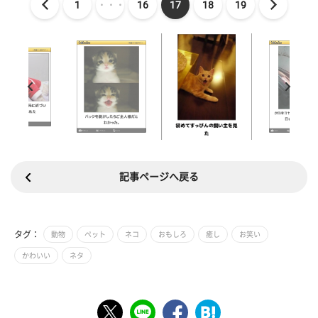
1
・・・
16
17
18
19
記事ページへ戻る
タグ：
動物
ペット
ネコ
おもしろ
癒し
お笑い
かわいい
ネタ