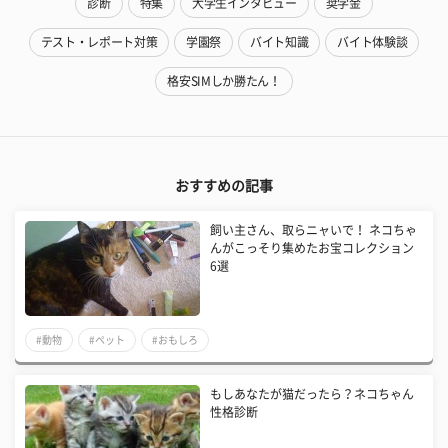
診断
特集
大学生インタビュー
奨学金
テスト・レポート対策
学園祭
バイト知識
バイト体験談
格安SIMしか勝たん！
おすすめの記事
飼い主さん、取らニャいで！ ネコちゃ
んがこっそり集めたお宝コレクション
6選
#動物
#ペット
#おもしろ
もしあなたが猫だったら？ネコちゃん
性格診断