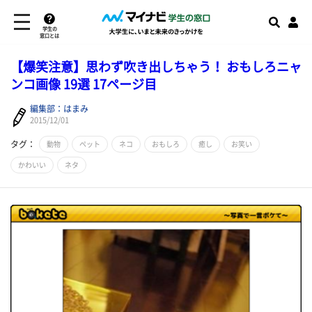
学生の
窓口とは
【爆笑注意】思わず吹き出しちゃう！ おもしろニャ
ンコ画像 19選 17ページ目
編集部：はまみ
2015/12/01
タグ：
動物
ペット
ネコ
おもしろ
癒し
お笑い
かわいい
ネタ