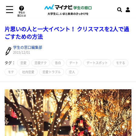
学生の
窓口とは
片思いの人と一大イベント！ クリスマスを2人で過
ごすための方法
学生の窓口編集部
2015/12/01
タグ：
恋愛
恋愛テク
告白
デート
デートスポット
モテる
モテ
社内恋愛
恋愛トラブル
恋人