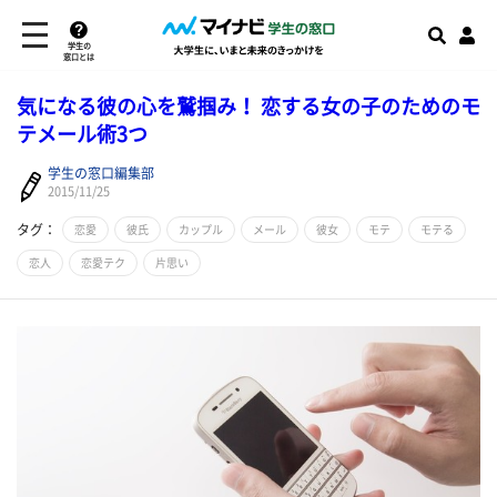
学生の
窓口とは
気になる彼の心を鷲掴み！ 恋する女の子のためのモ
テメール術3つ
学生の窓口編集部
2015/11/25
タグ：
恋愛
彼氏
カップル
メール
彼女
モテ
モテる
恋人
恋愛テク
片思い