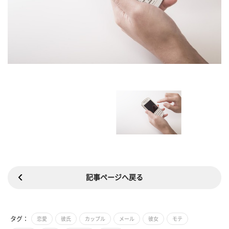
記事ページへ戻る
タグ：
恋愛
彼氏
カップル
メール
彼女
モテ