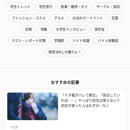
学生トレンド
学生旅行
授業・履修・ゼミ
サークル・部活
ファッション・コスメ
グルメ
お出かけ・イベント
恋愛
診断
特集
大学生インタビュー
奨学金
テスト・レポート対策
学園祭
バイト知識
バイト体験談
格安SIMしか勝たん！
おすすめの記事
「イタ電がバレて絶交」「告白してい
れば……」やっぱり初恋は実らない!?
初恋が実った人はわずか◯%！
#恋愛