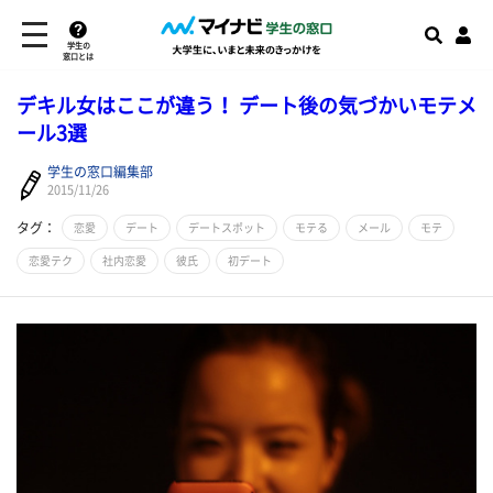
学生の
窓口とは
デキル女はここが違う！ デート後の気づかいモテメ
ール3選
学生の窓口編集部
2015/11/26
タグ：
恋愛
デート
デートスポット
モテる
メール
モテ
恋愛テク
社内恋愛
彼氏
初デート