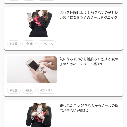
男心を理解しよう！ 好きな男の子とい
い感じになるためのメールテクニック
#恋愛
#彼氏
#カップル
気になる彼の心を鷲掴み！ 恋する女の
子のためのモテメール術3つ
#恋愛
#彼氏
#カップル
嫌われた？ 大好きな人からメールの返
信が来ない理由3つ