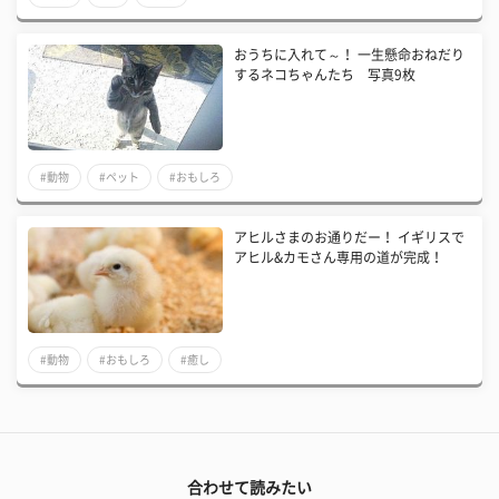
おうちに入れて～！ 一生懸命おねだり
するネコちゃんたち 写真9枚
#動物
#ペット
#おもしろ
アヒルさまのお通りだー！ イギリスで
アヒル&カモさん専用の道が完成！
#動物
#おもしろ
#癒し
合わせて読みたい