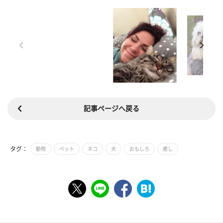
記事ページへ戻る
タグ：
動物
ペット
ネコ
犬
おもしろ
癒し