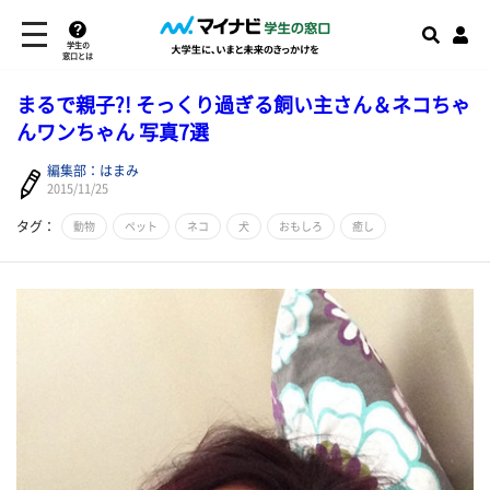
学生の
窓口とは
まるで親子?! そっくり過ぎる飼い主さん＆ネコちゃ
んワンちゃん 写真7選
編集部：はまみ
2015/11/25
タグ：
動物
ペット
ネコ
犬
おもしろ
癒し