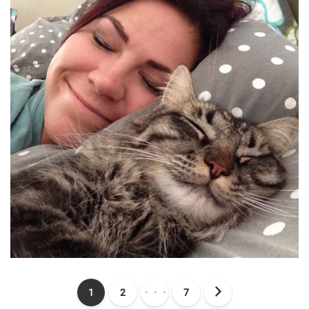
1
2
・・・
7