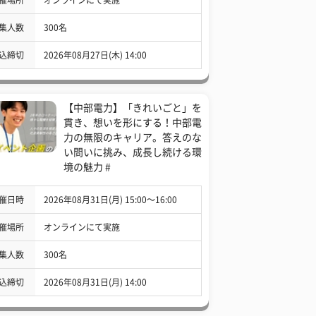
集人数
300名
込締切
2026年08月27日(木) 14:00
【中部電力】「きれいごと」を
貫き、想いを形にする！中部電
力の無限のキャリア。答えのな
い問いに挑み、成長し続ける環
境の魅力 #
催日時
2026年08月31日(月) 15:00〜16:00
催場所
オンラインにて実施
集人数
300名
込締切
2026年08月31日(月) 14:00