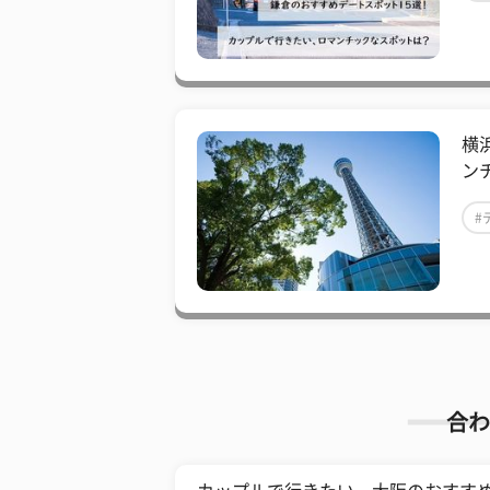
横
ン
#
合わ