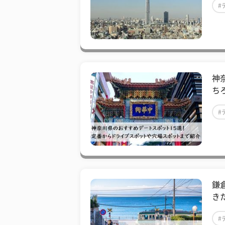
#
神
ち
#
鎌
き
#