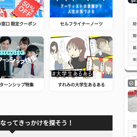
の窓口 限定クーポン
セルフライナーノーツ
開
開
募
申
ターンシップ特集
すれみの大学生あるある
なってきっかけを探そう！
開