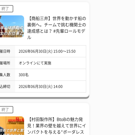
終了
【商船三井】世界を動かす船の
裏側へ。チームで挑む機関士の
達成感とは？ #先輩ロールモデ
ル
催日時
2026年06月30日(火) 15:00〜15:50
催場所
オンラインにて実施
集人数
300名
込締切
2026年06月30日(火) 14:00
終了
【村田製作所】BtoBの魅力発
見！業界の壁を越えて世界にイ
ンパクトを与える“ボーダレス