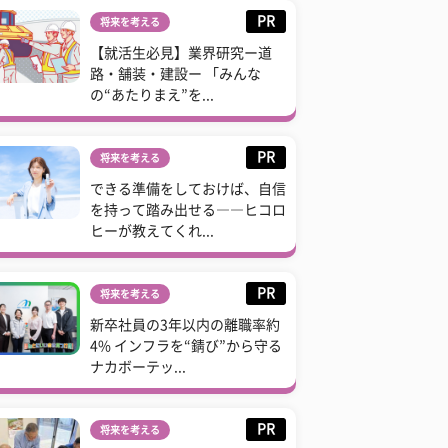
PR
将来を考える
【就活生必見】業界研究ー道
路・舗装・建設ー 「みんな
の“あたりまえ”を...
PR
将来を考える
できる準備をしておけば、自信
を持って踏み出せる――ヒコロ
ヒーが教えてくれ...
PR
将来を考える
新卒社員の3年以内の離職率約
4% インフラを“錆び”から守る
ナカボーテッ...
PR
将来を考える