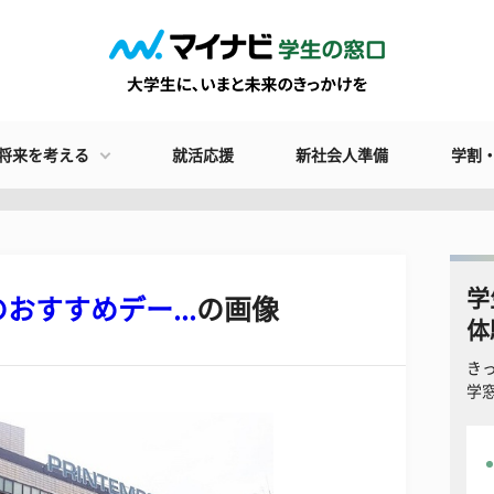
将来を考える
就活応援
新社会人準備
学割
学
すすめデー...
の画像
体
き
学