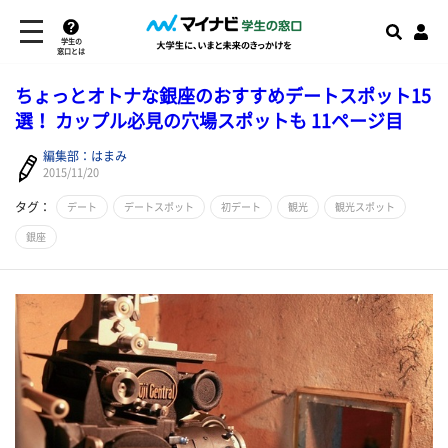
学生の
窓口とは
ちょっとオトナな銀座のおすすめデートスポット15
選！ カップル必見の穴場スポットも 11ページ目
編集部：はまみ
2015/11/20
タグ：
デート
デートスポット
初デート
観光
観光スポット
銀座