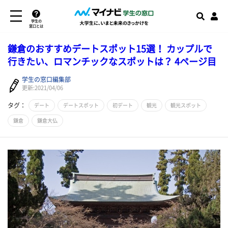
学生の
窓口とは
鎌倉のおすすめデートスポット15選！ カップルで
行きたい、ロマンチックなスポットは？ 4ページ目
学生の窓口編集部
更新:2021/04/06
タグ：
デート
デートスポット
初デート
観光
観光スポット
鎌倉
鎌倉大仏