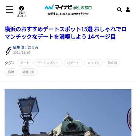
学生の
窓口とは
横浜のおすすめデートスポット15選 おしゃれでロ
マンチックなデートを満喫しよう 14ページ目
編集部：はまみ
2015/11/20
タグ：
デート
デートスポット
初デート
カップル
神奈川
横浜
横浜元町