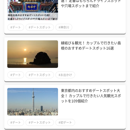
選！ 定番はもちろんドライブスポット
や穴場スポットまで紹介
#デート
#デートスポット
#神奈川
縁結び＆観光！ カップルで行きたい島
根のおすすめデートスポット16選
#デート
#デートスポット
#お出かけ
東京都内のおすすめデートスポット大
全！ カップルで行きたい人気観光スポ
ットを109個紹介
#デート
#デートスポット
#初デート