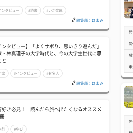
インタビュー
#読書
#いか文庫
編集部：はまみ
開
開
インタビュー】「よくサボり、思いきり遊んだ」
家・林真理子の大学時代と、今の大学生世代に思
募
こと
申
作家
#インタビュー
#有名人
編集部：はまみ
行好き必見！ 読んだら旅へ出たくなるオススメ
5冊
開
旅行
#学び
開