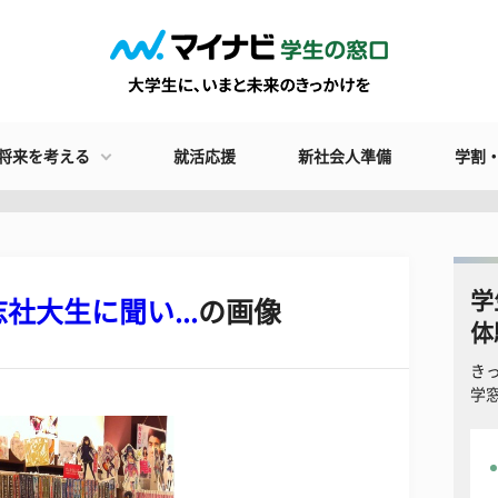
将来を考える
就活応援
新社会人準備
学割
学
大生に聞い...
の画像
体
き
学