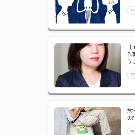
#
【
作
う
#
旅
の
#