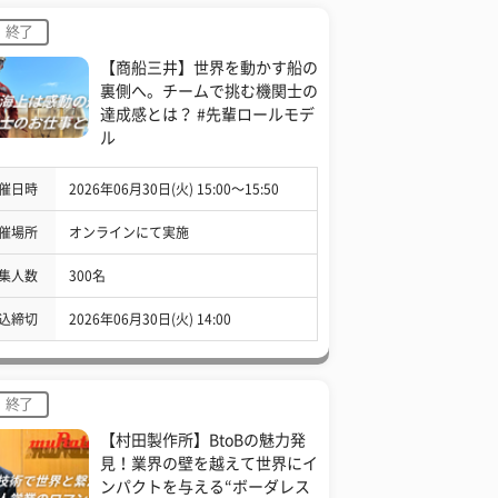
終了
【商船三井】世界を動かす船の
裏側へ。チームで挑む機関士の
達成感とは？ #先輩ロールモデ
ル
催日時
2026年06月30日(火) 15:00〜15:50
催場所
オンラインにて実施
集人数
300名
込締切
2026年06月30日(火) 14:00
終了
【村田製作所】BtoBの魅力発
見！業界の壁を越えて世界にイ
ンパクトを与える“ボーダレス