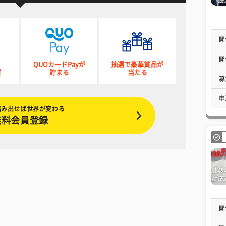
開
開
QUOカードPayが
抽選で豪華賞品が
催
貯まる
当たる
募
申
踏み出せば世界が変わる
無料会員登録
開