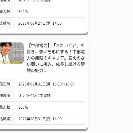
集人数
300名
込締切
2026年08月27日(木) 14:00
【中部電力】「きれいごと」を
貫き、想いを形にする！中部電
力の無限のキャリア。答えのな
い問いに挑み、成長し続ける環
境の魅力 #
催日時
2026年08月31日(月) 15:00〜16:00
催場所
オンラインにて実施
集人数
300名
込締切
2026年08月31日(月) 14:00