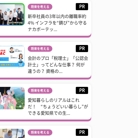
PR
将来を考える
新卒社員の3年以内の離職率約
4% インフラを“錆び”から守る
ナカボーテッ...
PR
将来を考える
会計のプロ「税理士」「公認会
計士」ってどんな仕事？ 何が
違うの？ 資格の...
PR
将来を考える
愛知暮らしのリアルはこれ
だ！ “ちょうどいい暮らし”が
できる愛知県での生...
PR
将来を考える