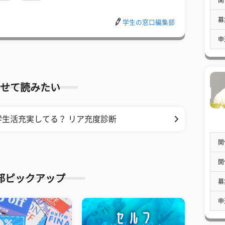
募
学生の窓口編集部
申
せて読みたい
生活充実してる？ リア充度診断
開
開
部ピックアップ
募
申