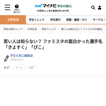
学生の
窓口とは
大学生活
学生トレンド
学生旅行
授業・履修・ゼミ
サークル・
学生の窓口トップ
大学生活
学生トレンド
若い人は知らない？ ファミスタの面白か
若い人は知らない？ ファミスタの面白かった選手名
「きよすく」「ぴこ」
学生の窓口編集部
2015/11/11
タグ：
ゲーム
雑学