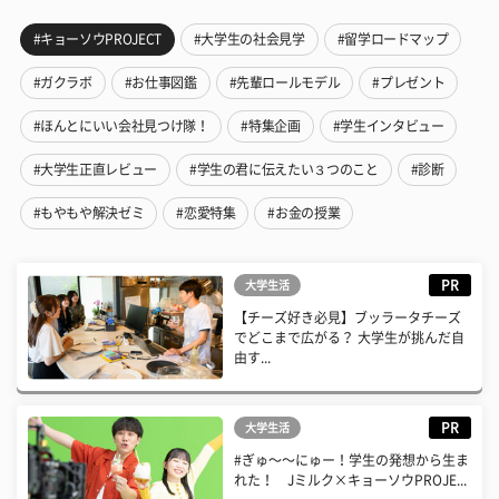
#キョーソウPROJECT
#大学生の社会見学
#留学ロードマップ
#ガクラボ
#お仕事図鑑
#先輩ロールモデル
#プレゼント
#ほんとにいい会社見つけ隊！
#特集企画
#学生インタビュー
#大学生正直レビュー
#学生の君に伝えたい３つのこと
#診断
#もやもや解決ゼミ
#恋愛特集
#お金の授業
PR
大学生活
【チーズ好き必見】ブッラータチーズ
でどこまで広がる？ 大学生が挑んだ自
由す...
PR
大学生活
#ぎゅ〜〜にゅー！学生の発想から生ま
れた！ Jミルク×キョーソウPROJE...