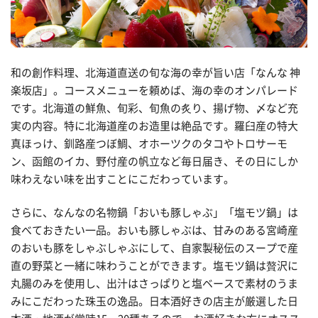
和の創作料理、北海道直送の旬な海の幸が旨い店「なんな 神
楽坂店」。コースメニューを頼めば、海の幸のオンパレード
です。北海道の鮮魚、旬彩、旬魚の炙り、揚げ物、〆など充
実の内容。特に北海道産のお造里は絶品です。羅臼産の特大
真ほっけ、釧路産つぼ鯛、オホーツクのタコやトロサーモ
ン、函館のイカ、野付産の帆立など毎日届き、その日にしか
味わえない味を出すことにこだわっています。
さらに、なんなの名物鍋「おいも豚しゃぶ」「塩モツ鍋」は
食べておきたい一品。おいも豚しゃぶは、甘みのある宮崎産
のおいも豚をしゃぶしゃぶにして、自家製秘伝のスープで産
直の野菜と一緒に味わうことができます。塩モツ鍋は贅沢に
丸腸のみを使用し、出汁はさっぱりと塩ベースで素材のうま
みにこだわった珠玉の逸品。日本酒好きの店主が厳選した日