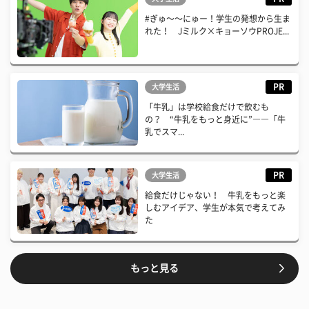
#ぎゅ〜〜にゅー！学生の発想から生ま
れた！ Jミルク×キョーソウPROJE...
PR
大学生活
「牛乳」は学校給食だけで飲むも
の？ “牛乳をもっと身近に”――「牛
乳でスマ...
PR
大学生活
給食だけじゃない！ 牛乳をもっと楽
しむアイデア、学生が本気で考えてみ
た
もっと見る