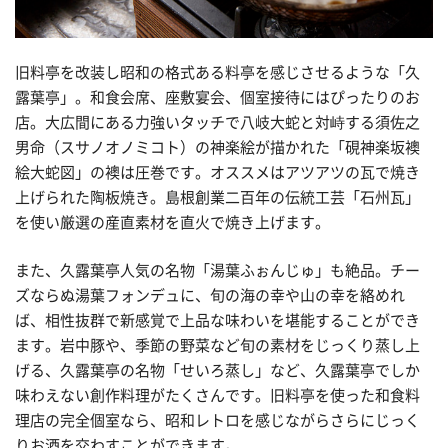
旧料亭を改装し昭和の格式ある料亭を感じさせるような「久
露葉亭」。和食会席、座敷宴会、個室接待にはぴったりのお
店。大広間にある力強いタッチで八岐大蛇と対峙する須佐之
男命（スサノオノミコト）の神楽絵が描かれた「硯神楽坂襖
絵大蛇図」の襖は圧巻です。オススメはアツアツの瓦で焼き
上げられた陶板焼き。島根創業二百年の伝統工芸「石州瓦」
を使い厳選の産直素材を直火で焼き上げます。
また、久露葉亭人気の名物「湯葉ふぉんじゅ」も絶品。チー
ズならぬ湯葉フォンデュに、旬の海の幸や山の幸を絡めれ
ば、相性抜群で新感覚で上品な味わいを堪能することができ
ます。岩中豚や、季節の野菜など旬の素材をじっくり蒸し上
げる、久露葉亭の名物「せいろ蒸し」など、久露葉亭でしか
味わえない創作料理がたくさんです。旧料亭を使った和食料
理店の完全個室なら、昭和レトロを感じながらさらにじっく
りお酒を交わすことができます。