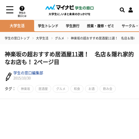
学生の
窓口とは
大学生活
学生トレンド
学生旅行
授業・履修・ゼミ
サークル・
学生の窓口トップ
大学生活
グルメ
神楽坂の超おすすめ居酒屋11選！ 名店＆隠れ
神楽坂の超おすすめ居酒屋11選！ 名店＆隠れ家的
なお店も！ 2ページ目
学生の窓口編集部
2015/10/30
タグ：
神楽坂
居酒屋
グルメ
和食
お酒
飲み会