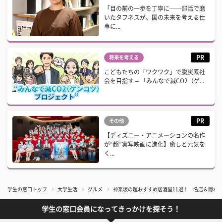
「目の前の一歩を丁寧に──部活で磨
いたタフネスが、国の未来を考える仕
事に...
PR
将来を考える
こどもたちの「ワクワク」で脱炭素社
会を目指す – 「みんなで減CO2（ゲ...
PR
その他
【ディズニー・アニメーションの名作
が“超”実写映画に進化】癒しと元気を
く...
学生の窓口トップ
大学生活
グルメ
神楽坂の超おすすめ居酒屋11選！ 名店＆隠れ
学生の窓口会員になってきっかけを探そう！