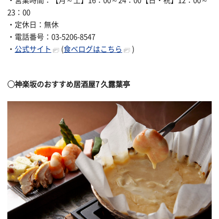
・営業時間：【月～土】16：00～24：00【日・祝】12：00～
23：00
・定休日：無休
・電話番号：03-5206-8547
・
公式サイト
(
食べログはこちら
)
◯
神楽坂のおすすめ居酒屋7
久露葉亭