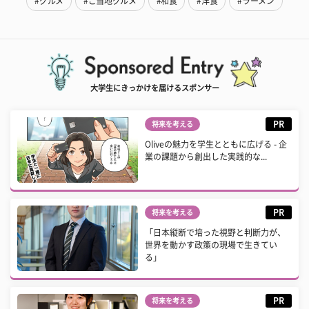
#グルメ
#ご当地グルメ
#和食
#洋食
#ラーメン
大学生にきっかけを届けるスポンサー
PR
将来を考える
Oliveの魅力を学生とともに広げる - 企
業の課題から創出した実践的な...
PR
将来を考える
「日本縦断で培った視野と判断力が、
世界を動かす政策の現場で生きてい
る」
PR
将来を考える