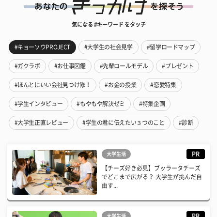
気になる #キーワード をタッチ
#キョーソウPROJECT
#大学生の社会見学
#留学ロードマップ
#ガクラボ
#お仕事図鑑
#先輩ロールモデル
#プレゼント
#ほんとにいい会社見つけ隊！
#お金の授業
#恋愛特集
#学生インタビュー
#もやもや解決ゼミ
#特集企画
#大学生正直レビュー
#学生の君に伝えたい３つのこと
#診断
PR
大学生活
【チーズ好き必見】ブッラータチーズ
でどこまで広がる？ 大学生が挑んだ自
由す...
PR
大学生活