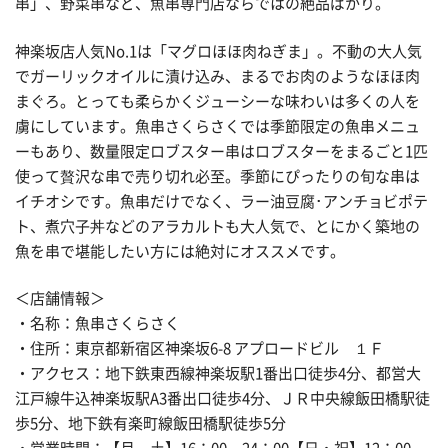
串」、野菜串など、魚串専門店ならではの絶品ばかり。
神楽坂店人気No.1は「マグロほほ肉ねぎま」。不動の大人気
でガーリックオイルに漬け込み、まるでお肉のようなほほ肉
まぐろ。とっても柔らかくジューシーな味わいは多くの人を
虜にしています。魚串さくらさくでは季節限定の魚串メニュ
ーもあり、数量限定ロブスター串はロブスターをまるごと1匹
使って贅沢な串で売り切れ必至。季節にぴったりの旬な串は
イチオシです。魚串だけでなく、ラー油豆腐･アンチョビポテ
ト、煮穴子丼などのアラカルトも大人気で、とにかく築地の
魚を串で堪能したい方には絶対にオススメです。
＜店舗情報＞
・名称：魚串さくらさく
・住所：東京都新宿区神楽坂6-8 アプロードビル １Ｆ
・アクセス：地下鉄東西線神楽坂駅1番出口徒歩4分、都営大
江戸線牛込神楽坂駅A3番出口徒歩4分、ＪＲ中央線飯田橋駅徒
歩5分、地下鉄有楽町線飯田橋駅徒歩5分