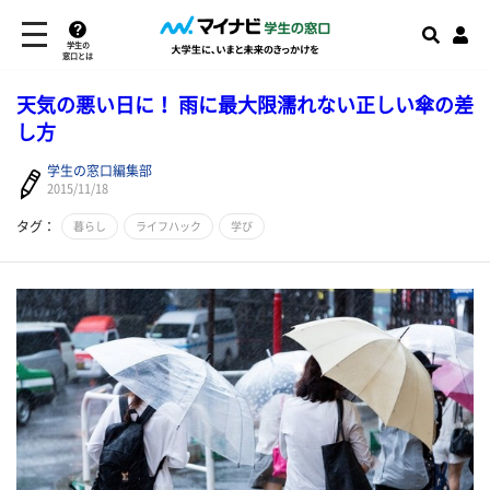
学生の
窓口とは
天気の悪い日に！ 雨に最大限濡れない正しい傘の差
し方
学生の窓口編集部
2015/11/18
タグ：
暮らし
ライフハック
学び