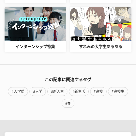
インターンシップ特集
すれみの大学生あるある
この記事に関連するタグ
#入学式
#入学
#新入生
#新生活
#高校
#高校生
#春