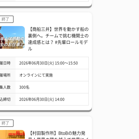
終了
【商船三井】世界を動かす船の
裏側へ。チームで挑む機関士の
達成感とは？ #先輩ロールモデ
ル
催日時
2026年06月30日(火) 15:00〜15:50
催場所
オンラインにて実施
集人数
300名
込締切
2026年06月30日(火) 14:00
終了
【村田製作所】BtoBの魅力発