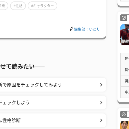
診断
#性格
#キャラクター
編集部：いとり
開
せて読みたい
開
募
断で原因をチェックしてみよう
申
チェックしよう
ん性格診断