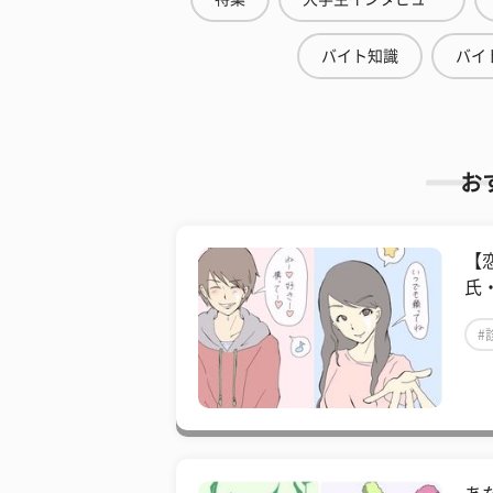
バイト知識
バイ
お
【
氏
#