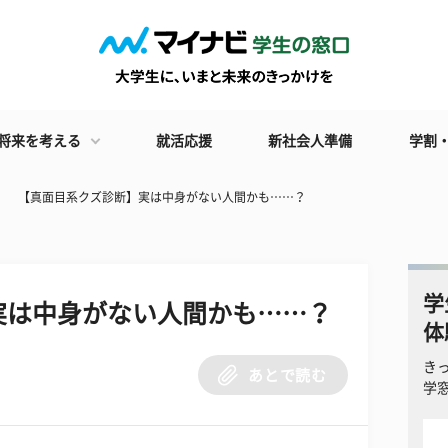
将来を考える
就活応援
新社会人準備
学割
【真面目系クズ診断】実は中身がない人間かも……？
学
実は中身がない人間かも……？
体
き
あとで読む
学