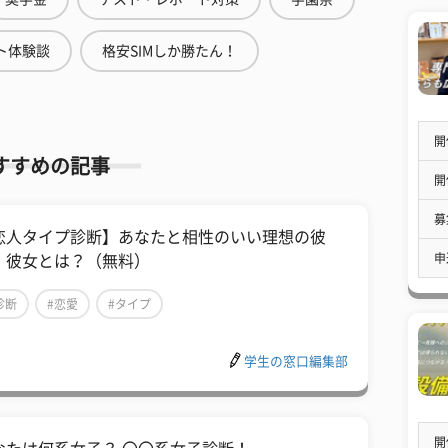
ト体験談
格安SIMしか勝たん！
開
すすめの記事
開
募
恋人タイプ診断】あなたと相性のいい理想の彼
申
・彼女とは？（無料）
診断
#恋愛
#タイプ
学生の窓口編集部
開