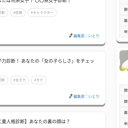
なたは何系女子？ 〇〇系女子診断！
開
診断
#性格
#キャラクター
募
申
編集部：いとり
子力診断！ あなたの「女の子らしさ」をチェッ
！
診断
#女子力
#モテ
開
編集部：いとり
開
募
二重人格診断】あなたの裏の顔は？
申