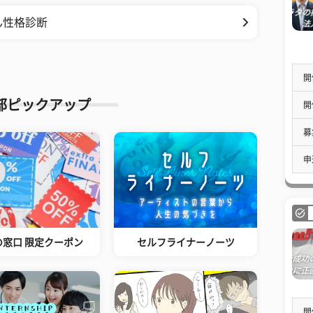
ん性格診断
開
部ピックアップ
開
募
申
の窓口 限定クーポン
セルフライナーノーツ
開