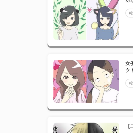
あ
#
女
ク
#
【