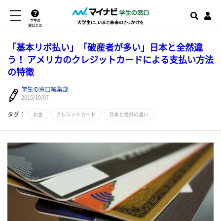
学生の
窓口とは
「基本リボ払い」「破産者が多い」日本と全然違
う！ アメリカのクレジットカードによる支払い方法
の特徴
学生の窓口編集部
2015/10/07
タグ：
お金
クレジットカード
日本と海外の違い