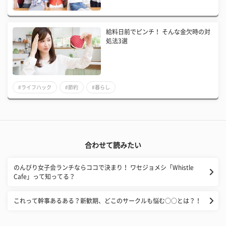
給料日前でピンチ！ そんな金欠時の対
処法3選
#ライフハック
#節約
#暮らし
合わせて読みたい
のんびり女子会ランチならココで決まり！ ワセジョメシ「Whistle
Cafe」って知ってる？
これって幹事あるある？新歓期、どこのサークルも悩む○○とは？！