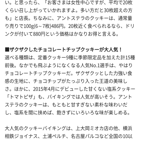
い。と思ったら、「お客さまは女性中心ですが、平均で20枚
くらい召し上がっていかれますよ。多い方だと30枚超えの方
も」と店長。ちなみに、アントステラのクッキーは、通常量
り売りで100g(6～7枚)486円。20枚近く食べられるなら、ドリ
ンクが付いて880円という価格はかなりお得と言える。
■ザクザクしたチョコレートチップクッキーが大人気！
選べる種類は、定番クッキー9種に季節限定品を加えた計15種
前後。なかでも飛ぶようになくなる人気No.1選手は、やはり
チョコレートチップクッキーだ。ザクザクッとした力強い食
感の生地に、チョコチップがたっぷり入った王道の美味し
さ。ほかに、2015年4月にデビューした甘くない塩系クッキー
「トマトピザ」も、バイキングでは人気が高いそう。アント
ステラのクッキーは、もともと甘すぎない素朴な味わいだ
し、塩系を間に挟めば、飽きずにいろいろな味が楽しめる。
大人気のクッキーバイキングは、上大岡ミオカ店の他、横浜
相鉄ジョイナス、土浦ペルチ、名古屋パルコなど全国の10以