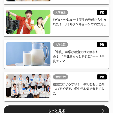
PR
大学生活
#ぎゅ〜〜にゅー！学生の発想から生ま
れた！ Jミルク×キョーソウPROJE...
PR
大学生活
「牛乳」は学校給食だけで飲むも
の？ “牛乳をもっと身近に”――「牛
乳でスマ...
PR
大学生活
給食だけじゃない！ 牛乳をもっと楽
しむアイデア、学生が本気で考えてみ
た
もっと見る