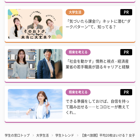
PR
大学生活
「気づいたら課金!?」ネットに潜む“ダ
ークパターン”て、知ってる？
PR
将来を考える
「社会を動かす」情熱と視点 - 経済産
業省の若手職員が語るキャリアと経験
PR
将来を考える
できる準備をしておけば、自信を持っ
て踏み出せる――ヒコロヒーが教えて
くれ...
学生の窓口トップ
大学生活
学生トレンド
【食べ放題】平均20枚はいける？ 女子に