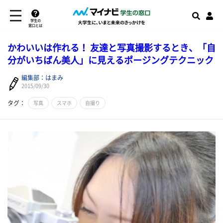
学生の
窓口とは
かわいいは作れる！ 友達と写真撮影するとき、「自
分がいちばん美人」に見えるポージングテクニック
編集部：はまみ
2015/09/30
タグ：
写真
スマホ
自撮り