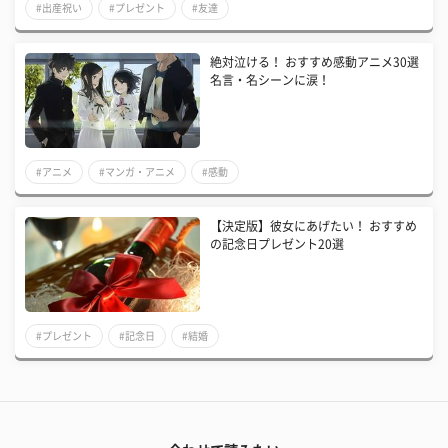
#出産祝い
#プレゼント
#友達
絶対泣ける！ おすすめ感動アニメ30選
名言・名シーンに涙！
#アニメ
#マンガ・アニメ
#感動
【決定版】彼女にあげたい！ おすすめ
の記念日プレゼント20選
#プレゼント
#記念日
#結婚