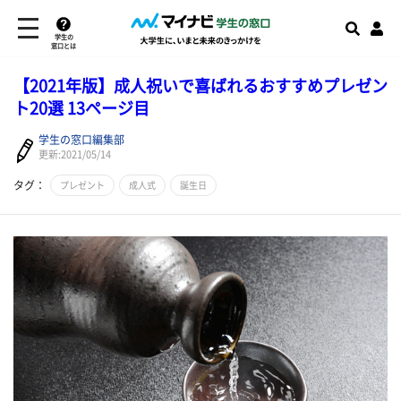
学生の
窓口とは
【2021年版】成人祝いで喜ばれるおすすめプレゼン
ト20選 13ページ目
学生の窓口編集部
更新:2021/05/14
タグ：
プレゼント
成人式
誕生日