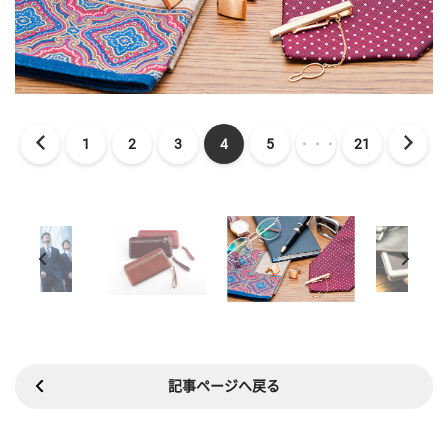
1
2
3
4
5
・・・
21
記事ページへ戻る