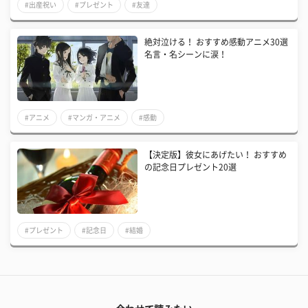
#出産祝い
#プレゼント
#友達
絶対泣ける！ おすすめ感動アニメ30選
名言・名シーンに涙！
#アニメ
#マンガ・アニメ
#感動
【決定版】彼女にあげたい！ おすすめ
の記念日プレゼント20選
#プレゼント
#記念日
#結婚