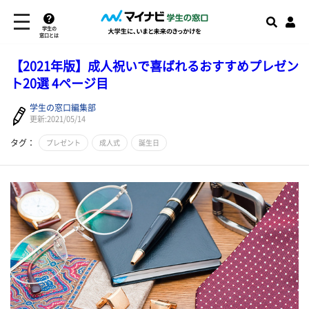
学生の
窓口とは
【2021年版】成人祝いで喜ばれるおすすめプレゼン
ト20選 4ページ目
学生の窓口編集部
更新:2021/05/14
タグ：
プレゼント
成人式
誕生日