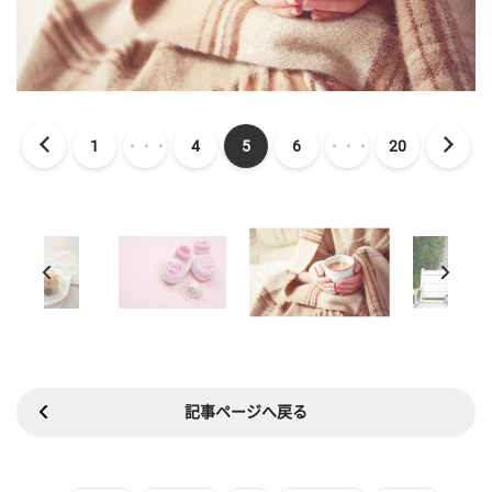
1
・・・
4
5
6
・・・
20
記事ページへ戻る