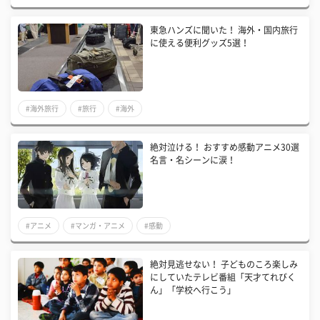
東急ハンズに聞いた！ 海外・国内旅行
に使える便利グッズ5選！
#海外旅行
#旅行
#海外
絶対泣ける！ おすすめ感動アニメ30選
名言・名シーンに涙！
#アニメ
#マンガ・アニメ
#感動
絶対見逃せない！ 子どものころ楽しみ
にしていたテレビ番組「天才てれびく
ん」「学校へ行こう」