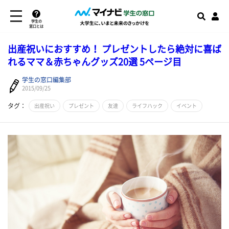
学生の
窓口とは
出産祝いにおすすめ！ プレゼントしたら絶対に喜ば
れるママ＆赤ちゃんグッズ20選 5ページ目
学生の窓口編集部
2015/09/25
タグ：
出産祝い
プレゼント
友達
ライフハック
イベント