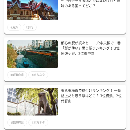
……旅行をするほどではないけれど興
味のある国ってどこ？
#海外
#旅行
都心の駅が続々と……JR中央線で一番
「影が薄い」思う駅ランキング！ 3位
阿佐ヶ谷、2位東中野
#都道府県
#地方ネタ
東急東横線で格付けランキング！ 一番
格上だと思う駅はどこ？ 3位横浜、2位
代官山……
#都道府県
#地方ネタ