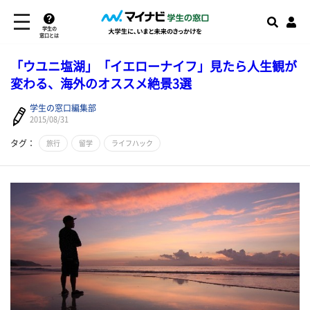
学生の
窓口とは
「ウユニ塩湖」「イエローナイフ」見たら人生観が
変わる、海外のオススメ絶景3選
学生の窓口編集部
2015/08/31
タグ：
旅行
留学
ライフハック