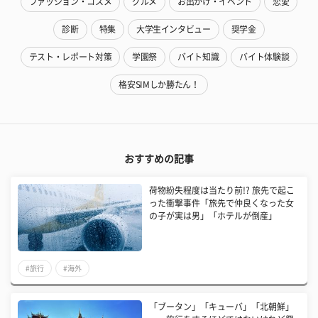
ファッション・コスメ
グルメ
お出かけ・イベント
恋愛
診断
特集
大学生インタビュー
奨学金
テスト・レポート対策
学園祭
バイト知識
バイト体験談
格安SIMしか勝たん！
おすすめの記事
荷物紛失程度は当たり前!? 旅先で起こ
った衝撃事件「旅先で仲良くなった女
の子が実は男」「ホテルが倒産」
#旅行
#海外
「ブータン」「キューバ」「北朝鮮」