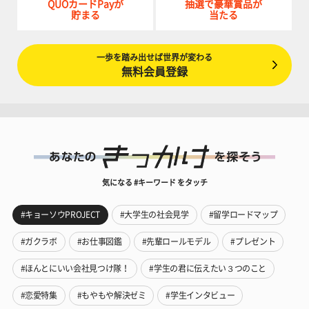
QUOカードPayが
抽選で豪華賞品が
貯まる
当たる
一歩を踏み出せば世界が変わる
無料会員登録
気になる #キーワード をタッチ
#キョーソウPROJECT
#大学生の社会見学
#留学ロードマップ
#ガクラボ
#お仕事図鑑
#先輩ロールモデル
#プレゼント
#ほんとにいい会社見つけ隊！
#学生の君に伝えたい３つのこと
#恋愛特集
#もやもや解決ゼミ
#学生インタビュー