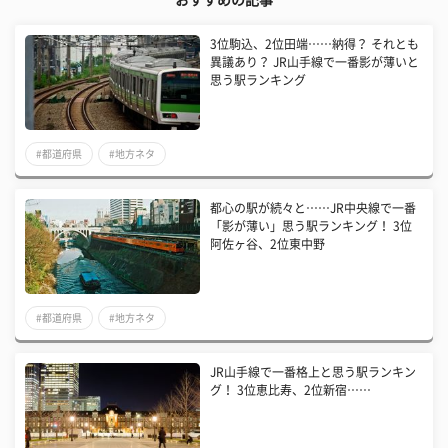
3位駒込、2位田端……納得？ それとも
異議あり？ JR山手線で一番影が薄いと
思う駅ランキング
#都道府県
#地方ネタ
都心の駅が続々と……JR中央線で一番
「影が薄い」思う駅ランキング！ 3位
阿佐ヶ谷、2位東中野
#都道府県
#地方ネタ
JR山手線で一番格上と思う駅ランキン
グ！ 3位恵比寿、2位新宿……