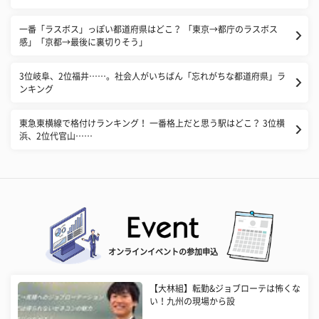
一番「ラスボス」っぽい都道府県はどこ？ 「東京→都庁のラスボス
感」「京都→最後に裏切りそう」
3位岐阜、2位福井……。社会人がいちばん「忘れがちな都道府県」ラ
ンキング
東急東横線で格付けランキング！ 一番格上だと思う駅はどこ？ 3位横
浜、2位代官山……
オンラインイベントの参加申込
【大林組】転勤&ジョブローテは怖くな
い！九州の現場から設