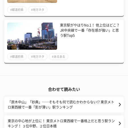
#都道府県
#地方ネタ
東京駅がやはりNo.1！ 他上位はどこ？
JR中央線で一番「存在感が強い」と思
う駅Top5
#都道府県
#地方ネタ
#あるある
合わせて読みたい
「原木中山」「妙典」……そもそも何で読むかわからない!? 東京メト
ロ東西線で一番「影が薄い」駅ランキング
東京の中心地が上位に！ 東京メトロ東西線で一番格上だと思う駅ラン
キング！ ３位中野、２位日本橋