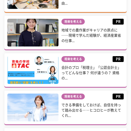
由...
PR
将来を考える
地域での農作業がキャリアの原点に
──現場で学んだ経験が、経済産業省
の仕事...
PR
将来を考える
会計のプロ「税理士」「公認会計士」
ってどんな仕事？ 何が違うの？ 資格
の...
PR
将来を考える
できる準備をしておけば、自信を持っ
て踏み出せる――ヒコロヒーが教えて
くれ...