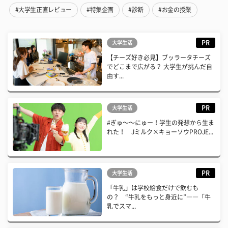
#大学生正直レビュー
#特集企画
#診断
#お金の授業
PR
大学生活
【チーズ好き必見】ブッラータチーズ
でどこまで広がる？ 大学生が挑んだ自
由す...
PR
大学生活
#ぎゅ〜〜にゅー！学生の発想から生ま
れた！ Jミルク×キョーソウPROJE...
PR
大学生活
「牛乳」は学校給食だけで飲むも
の？ “牛乳をもっと身近に”――「牛
乳でスマ...