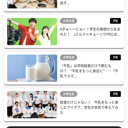
由す...
PR
大学生活
#ぎゅ〜〜にゅー！学生の発想から生ま
れた！ Jミルク×キョーソウPROJE...
PR
大学生活
「牛乳」は学校給食だけで飲むも
の？ “牛乳をもっと身近に”――「牛
乳でスマ...
PR
大学生活
給食だけじゃない！ 牛乳をもっと楽
しむアイデア、学生が本気で考えてみ
た