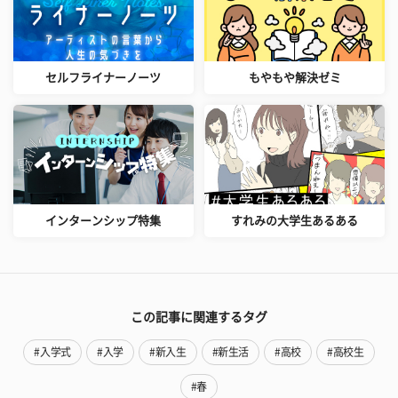
セルフライナーノーツ
もやもや解決ゼミ
インターンシップ特集
すれみの大学生あるある
この記事に関連するタグ
#入学式
#入学
#新入生
#新生活
#高校
#高校生
#春