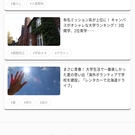
#暮らし
#人間関係
有名ミッション系が上位に！ キャンパ
スがオシャレな大学ランキング！ 3位
関学、2位青学……
#関関同立
#学校ネタ
#デザイン
まさに青春！ 大学生活で一番楽しかっ
た夏の思い出「海外ボランティアで学
校を建設」「レンタカーで北海道ドラ
イブ」
#夏
#旅行
#遊び