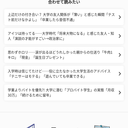
合わせて読みたい
上辺だけの付き合い？ 大学の友人関係が「薄い」と感じた瞬間「テス
ト前だけなかよし」「卒業したら音信不通」
アイツは持ってる……大学時代「将来大物になる」と感じた友人・知
人「演説の才能がすごい→政治家に」
思わずホロリ……涙が出るほどうれしかった親からの仕送り「牛肉1
キロ」「現金」「誕生日プレゼント」
入学時は信じてたけど……役に立たなかった大学生活のアドバイス
「テニサーはモテる」「遊んでいても卒業できる」
学業よりバイトを優先?! 大学に潜む「プロバイト学生」の実態「月収
30万」「続けるために留年」