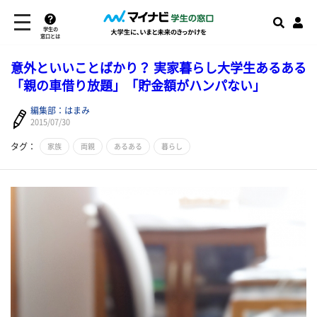
学生の
窓口とは
意外といいことばかり？ 実家暮らし大学生あるある
「親の車借り放題」「貯金額がハンパない」
編集部：はまみ
2015/07/30
タグ：
家族
両親
あるある
暮らし