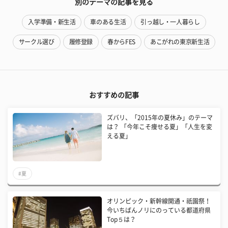
別のテーマの記事を見る
入学準備・新生活
車のある生活
引っ越し・一人暮らし
サークル選び
履修登録
春からFES
あこがれの東京新生活
おすすめの記事
ズバリ、「2015年の夏休み」のテーマ
は？ 「今年こそ痩せる夏」「人生を変
える夏」
#夏
オリンピック・新幹線開通・祇園祭！
今いちばんノリにのっている都道府県
Top５は？