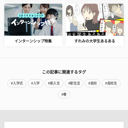
インターンシップ特集
すれみの大学生あるある
この記事に関連するタグ
#入学式
#入学
#新入生
#新生活
#高校
#高校生
#春