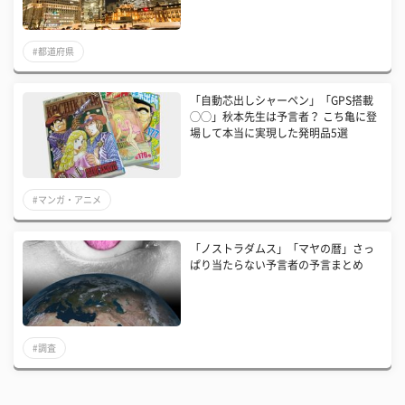
#都道府県
「自動芯出しシャーペン」「GPS搭載
◯◯」秋本先生は予言者？ こち亀に登
場して本当に実現した発明品5選
#マンガ・アニメ
「ノストラダムス」「マヤの暦」さっ
ぱり当たらない予言者の予言まとめ
#調査