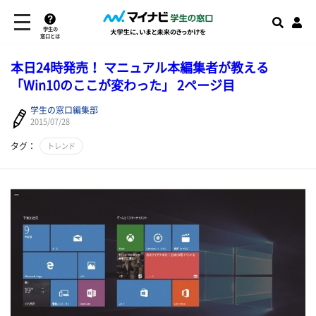
学生の
窓口とは
本日24時発売！ マニュアル本編集者が教える
「Win10のここが変わった」 2ページ目
学生の窓口編集部
2015/07/28
タグ：
トレンド