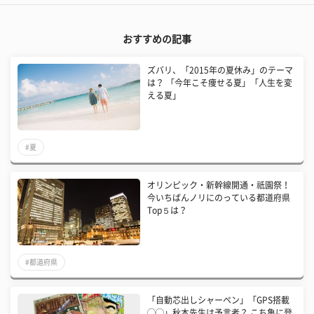
おすすめの記事
ズバリ、「2015年の夏休み」のテーマ
は？ 「今年こそ痩せる夏」「人生を変
える夏」
#夏
オリンピック・新幹線開通・祇園祭！
今いちばんノリにのっている都道府県
Top５は？
#都道府県
「自動芯出しシャーペン」「GPS搭載
◯◯」秋本先生は予言者？ こち亀に登