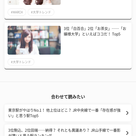
#MARCH
#大学トレンド
3位「白百合」2位「お茶女」……「お
嬢様大学」といえばココだ！ Top5
#大学トレンド
合わせて読みたい
東京駅がやはりNo.1！ 他上位はどこ？ JR中央線で一番「存在感が強
い」と思う駅Top5
3位駒込、2位田端……納得？ それとも異議あり？ JR山手線で一番影
が薄いと思う駅ランキング