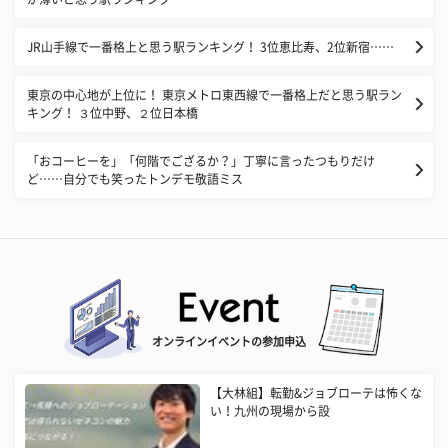
JR山手線で一番格上と思う駅ランキング！ 3位恵比寿、2位新宿……
東京の中心地が上位に！ 東京メトロ東西線で一番格上だと思う駅ラン
キング！ ３位中野、２位日本橋
「おコーヒーを」「何階でござるか？」丁寧に言ったつもりだけ
ど……自分でも笑ったトンデモ敬語ミス
オンラインイベントの参加申込
【大林組】転勤&ジョブローテは怖くな
い！九州の現場から設