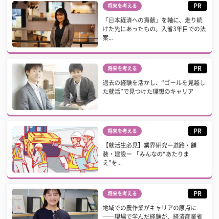
PR
将来を考える
「日本経済への貢献」を軸に、走り続
けた先にあったもの。入省3年目での法
案...
PR
将来を考える
過去の経験を活かし、“ゴールを見越し
た就活”で見つけた理想のキャリア
PR
将来を考える
【就活生必見】業界研究ー道路・舗
装・建設ー 「みんなの“あたりま
え”を...
PR
将来を考える
地域での農作業がキャリアの原点に
──現場で学んだ経験が、経済産業省