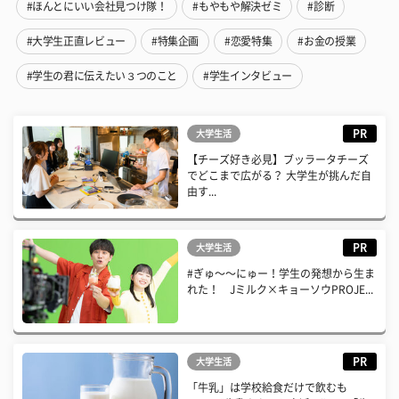
#ほんとにいい会社見つけ隊！
#もやもや解決ゼミ
#診断
#大学生正直レビュー
#特集企画
#恋愛特集
#お金の授業
#学生の君に伝えたい３つのこと
#学生インタビュー
PR
大学生活
【チーズ好き必見】ブッラータチーズ
でどこまで広がる？ 大学生が挑んだ自
由す...
PR
大学生活
#ぎゅ〜〜にゅー！学生の発想から生ま
れた！ Jミルク×キョーソウPROJE...
PR
大学生活
「牛乳」は学校給食だけで飲むも