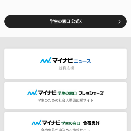
学生の窓口 公式X
学生のための社会人準備応援サイト
合宿免許が申込める情報サイト