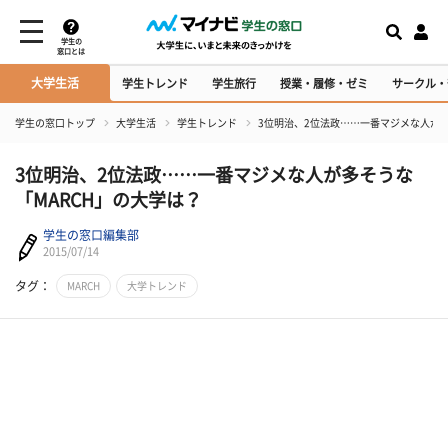
学生の
窓口とは
大学生活
学生トレンド
学生旅行
授業・履修・ゼミ
サークル・
学生の窓口トップ
大学生活
学生トレンド
3位明治、2位法政……一番マジメな人が多
3位明治、2位法政……一番マジメな人が多そうな
「MARCH」の大学は？
学生の窓口編集部
2015/07/14
タグ：
MARCH
大学トレンド