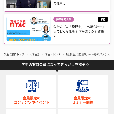
の仕事...
PR
将来を考える
会計のプロ「税理士」「公認会計士」
ってどんな仕事？ 何が違うの？ 資格
の...
学生の窓口トップ
大学生活
学生トレンド
3位明治、2位法政……一番マジメな人が多
学生の窓口会員になってきっかけを探そう！
会員限定の
会員限定の
コンテンツやイベント
セミナー開催