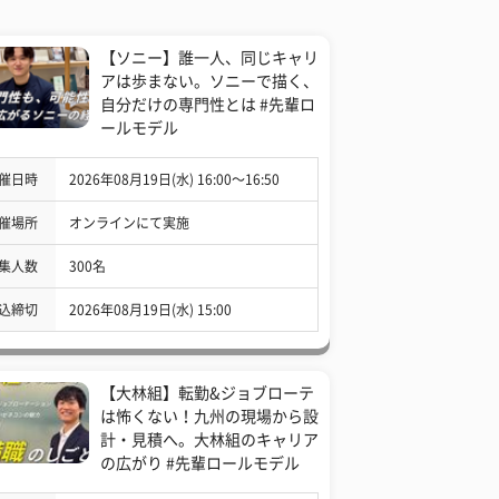
【ソニー】誰一人、同じキャリ
アは歩まない。ソニーで描く、
自分だけの専門性とは #先輩ロ
ールモデル
催日時
2026年08月19日(水) 16:00〜16:50
催場所
オンラインにて実施
集人数
300名
込締切
2026年08月19日(水) 15:00
【大林組】転勤&ジョブローテ
は怖くない！九州の現場から設
計・見積へ。大林組のキャリア
の広がり #先輩ロールモデル