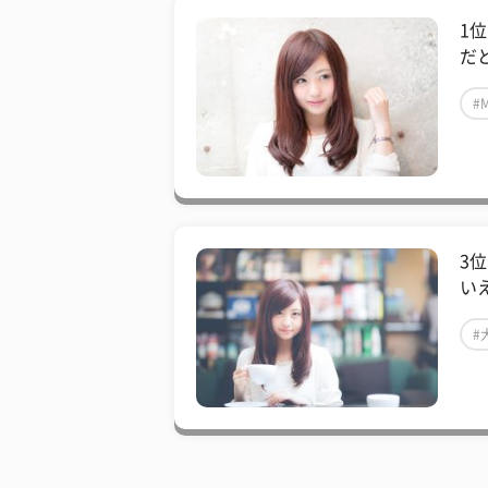
1
だ
#
3
いえ
#