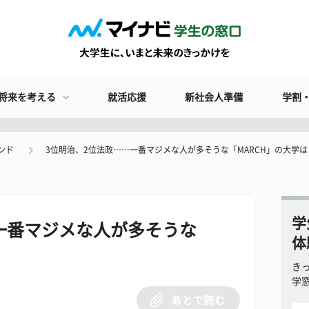
将来を考える
就活応援
新社会人準備
学割
ンド
3位明治、2位法政……一番マジメな人が多そうな「MARCH」の大学は
学
一番マジメな人が多そうな
体
き
学
あとで読む