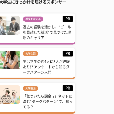
大学生にきっかけを届けるスポンサー
PR
将来を考える
過去の経験を活かし、“ゴール
を見越した就活”で見つけた理
想のキャリア
PR
大学生活
実は学生の約4人に3人が経験
あり!? アンケートから知るダ
ークパターン入門
PR
大学生活
「気づいたら課金!?」ネットに
潜む“ダークパターン”て、知っ
てる？