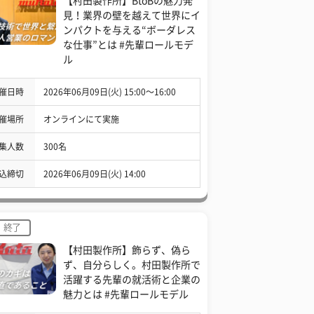
【村田製作所】BtoBの魅力発
見！業界の壁を越えて世界にイ
ンパクトを与える“ボーダレス
な仕事”とは #先輩ロールモデ
ル
催日時
2026年06月09日(火) 15:00〜16:00
催場所
オンラインにて実施
集人数
300名
込締切
2026年06月09日(火) 14:00
終了
【村田製作所】飾らず、偽ら
ず、自分らしく。村田製作所で
活躍する先輩の就活術と企業の
魅力とは #先輩ロールモデル