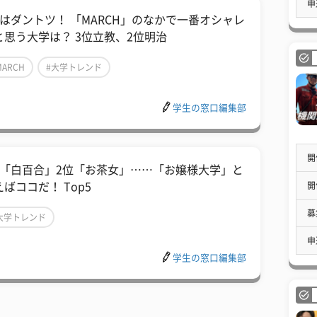
申
位はダントツ！ 「MARCH」のなかで一番オシャレ
と思う大学は？ 3位立教、2位明治
MARCH
#大学トレンド
学生の窓口編集部
開
位「白百合」2位「お茶女」……「お嬢様大学」と
開
ばココだ！ Top5
募
大学トレンド
申
学生の窓口編集部