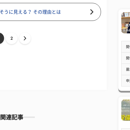
そうに見える？ その理由とは
2
開
開
募
申
関連記事