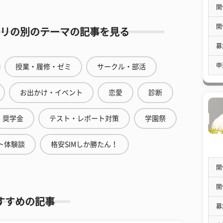
開
開
リの別のテーマの記事を見る
募
申
授業・履修・ゼミ
サークル・部活
お出かけ・イベント
恋愛
診断
奨学金
テスト・レポート対策
学園祭
ト体験談
格安SIMしか勝たん！
開
開
すすめの記事
募