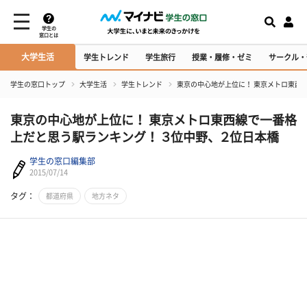
学生の
窓口とは
大学生活
学生トレンド
学生旅行
授業・履修・ゼミ
サークル・
学生の窓口トップ
大学生活
学生トレンド
東京の中心地が上位に！ 東京メトロ東西
東京の中心地が上位に！ 東京メトロ東西線で一番格
上だと思う駅ランキング！ ３位中野、２位日本橋
学生の窓口編集部
2015/07/14
タグ：
都道府県
地方ネタ