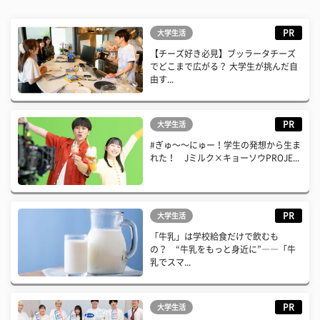
PR
大学生活
【チーズ好き必見】ブッラータチーズ
でどこまで広がる？ 大学生が挑んだ自
由す...
PR
大学生活
#ぎゅ〜〜にゅー！学生の発想から生ま
れた！ Jミルク×キョーソウPROJE...
PR
大学生活
「牛乳」は学校給食だけで飲むも
の？ “牛乳をもっと身近に”――「牛
乳でスマ...
PR
大学生活