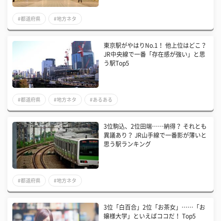
#都道府県
#地方ネタ
東京駅がやはりNo.1！ 他上位はどこ？
JR中央線で一番「存在感が強い」と思
う駅Top5
#都道府県
#地方ネタ
#あるある
3位駒込、2位田端……納得？ それとも
異議あり？ JR山手線で一番影が薄いと
思う駅ランキング
#都道府県
#地方ネタ
3位「白百合」2位「お茶女」……「お
嬢様大学」といえばココだ！ Top5