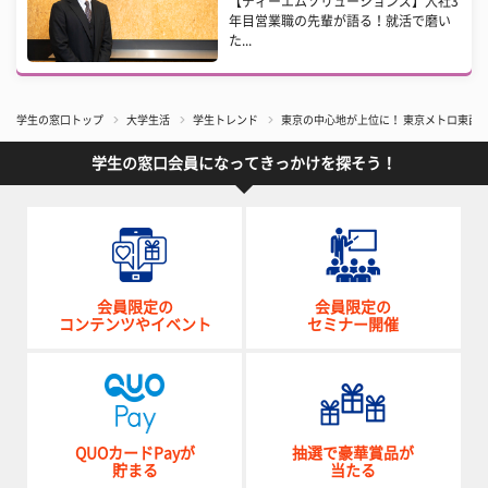
【ディーエムソリューションズ】入社3
年目営業職の先輩が語る！就活で磨い
た...
学生の窓口トップ
大学生活
学生トレンド
東京の中心地が上位に！ 東京メトロ東西
学生の窓口会員になってきっかけを探そう！
会員限定の
会員限定の
コンテンツやイベント
セミナー開催
QUOカードPayが
抽選で豪華賞品が
貯まる
当たる