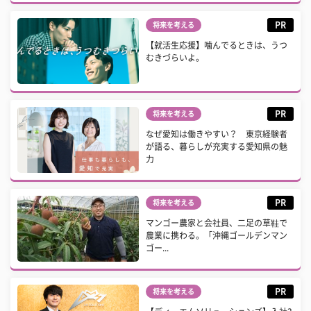
PR
将来を考える
【就活生応援】噛んでるときは、うつ
むきづらいよ。
PR
将来を考える
なぜ愛知は働きやすい？ 東京経験者
が語る、暮らしが充実する愛知県の魅
力
PR
将来を考える
マンゴー農家と会社員、二足の草鞋で
農業に携わる。「沖縄ゴールデンマン
ゴー...
PR
将来を考える