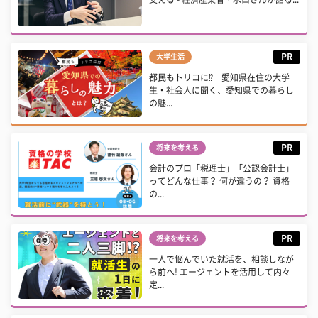
PR
大学生活
都民もトリコに⁉ 愛知県在住の大学
生・社会人に聞く、愛知県での暮らし
の魅...
PR
将来を考える
会計のプロ「税理士」「公認会計士」
ってどんな仕事？ 何が違うの？ 資格
の...
PR
将来を考える
一人で悩んでいた就活を、相談しなが
ら前へ! エージェントを活用して内々
定...