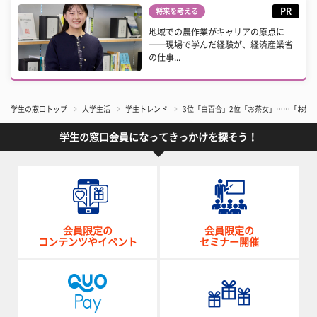
PR
将来を考える
地域での農作業がキャリアの原点に
──現場で学んだ経験が、経済産業省
の仕事...
学生の窓口トップ
大学生活
学生トレンド
3位「白百合」2位「お茶女」……「お嬢様
学生の窓口会員になってきっかけを探そう！
会員限定の
会員限定の
コンテンツやイベント
セミナー開催