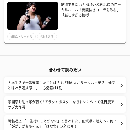
納得できない！ 理不尽な部活内のロー
カルルール「炭酸抜きコーラを飲む」
「厳しすぎる挨拶」
#部活・サークル
#あるある
合わせて読みたい
大学生活で一番充実したことは？ 約3割の人がサークル・部活「仲間
と味わう達成感！」一方勉強は1割……
学園祭お助け隊が行く! チラシやポスターをきれいに作って注目度ア
ップ大作戦！
汚名返上 「一生行くことがない」と言われた、佐賀県の魅力って何？
「がばいばあちゃん」「はなわ」以外にも！