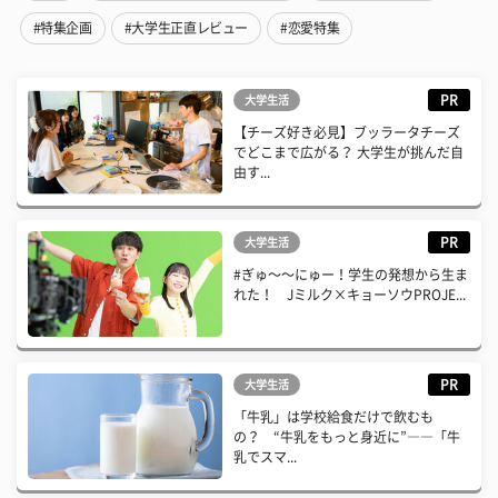
#特集企画
#大学生正直レビュー
#恋愛特集
PR
大学生活
【チーズ好き必見】ブッラータチーズ
でどこまで広がる？ 大学生が挑んだ自
由す...
PR
大学生活
#ぎゅ〜〜にゅー！学生の発想から生ま
れた！ Jミルク×キョーソウPROJE...
PR
大学生活
「牛乳」は学校給食だけで飲むも
の？ “牛乳をもっと身近に”――「牛
乳でスマ...