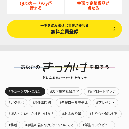
QUOカードPayが
抽選で豪華賞品が
貯まる
当たる
一歩を踏み出せば世界が変わる
無料会員登録
気になる #キーワード をタッチ
#キョーソウPROJECT
#大学生の社会見学
#留学ロードマップ
#ガクラボ
#お仕事図鑑
#先輩ロールモデル
#プレゼント
#ほんとにいい会社見つけ隊！
#お金の授業
#もやもや解決ゼミ
#診断
#学生の君に伝えたい３つのこと
#学生インタビュー