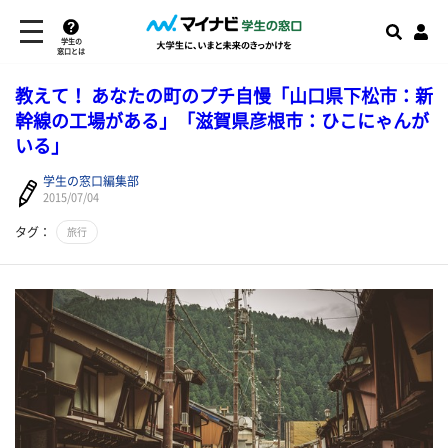
学生の
窓口とは
教えて！ あなたの町のプチ自慢「山口県下松市：新
幹線の工場がある」「滋賀県彦根市：ひこにゃんが
いる」
学生の窓口編集部
2015/07/04
タグ：
旅行