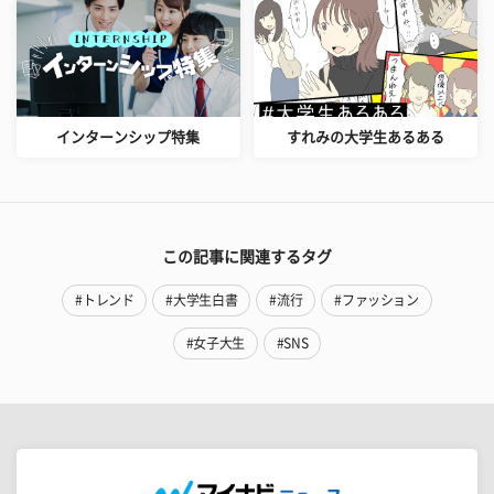
インターンシップ特集
すれみの大学生あるある
この記事に関連するタグ
#トレンド
#大学生白書
#流行
#ファッション
#女子大生
#SNS