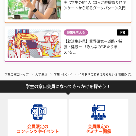
実は学生の約4人に3人が経験あり!? ア
ンケートから知るダークパターン入門
PR
将来を考える
【就活生必見】業界研究ー道路・舗
装・建設ー 「みんなの“あたりま
え”を...
学生の窓口トップ
大学生活
学生トレンド
イマドキの若者は知らない!? 昭和のヤ
学生の窓口会員になってきっかけを探そう！
会員限定の
会員限定の
コンテンツやイベント
セミナー開催