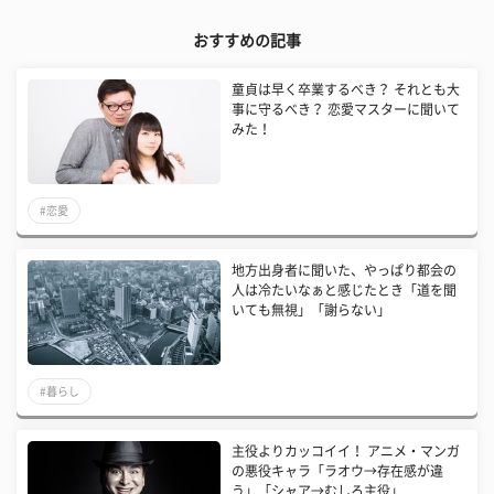
おすすめの記事
童貞は早く卒業するべき？ それとも大
事に守るべき？ 恋愛マスターに聞いて
みた！
#恋愛
地方出身者に聞いた、やっぱり都会の
人は冷たいなぁと感じたとき「道を聞
いても無視」「謝らない」
#暮らし
主役よりカッコイイ！ アニメ・マンガ
の悪役キャラ「ラオウ→存在感が違
う」「シャア→むしろ主役」