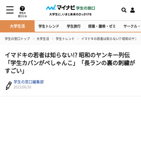
学生の
窓口とは
大学生活
学生トレンド
学生旅行
授業・履修・ゼミ
サークル・
学生の窓口トップ
大学生活
学生トレンド
イマドキの若者は知らない!? 昭和のヤ
イマドキの若者は知らない!? 昭和のヤンキー列伝
「学生カバンがぺしゃんこ」「長ランの裏の刺繍が
すごい」
学生の窓口編集部
2015/06/30