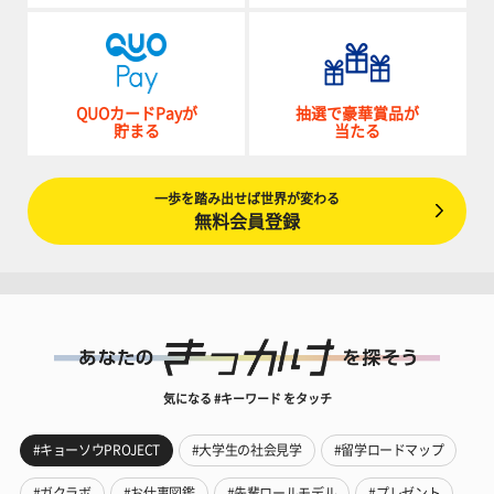
QUOカードPayが
抽選で豪華賞品が
貯まる
当たる
一歩を踏み出せば世界が変わる
無料会員登録
気になる #キーワード をタッチ
#キョーソウPROJECT
#大学生の社会見学
#留学ロードマップ
#ガクラボ
#お仕事図鑑
#先輩ロールモデル
#プレゼント