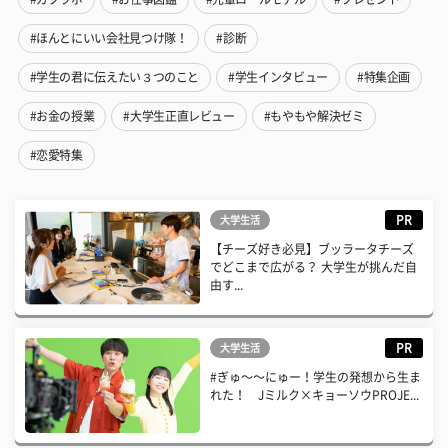
#ほんとにいい会社見つけ隊！
#診断
#学生の君に伝えたい３つのこと
#学生インタビュー
#特集企画
#お金の授業
#大学生正直レビュー
#もやもや解決ゼミ
#恋愛特集
PR
大学生活
【チーズ好き必見】ブッラータチーズ
でどこまで広がる？ 大学生が挑んだ自
由す...
PR
大学生活
#ぎゅ〜〜にゅー！学生の発想から生ま
れた！ Jミルク×キョーソウPROJE...