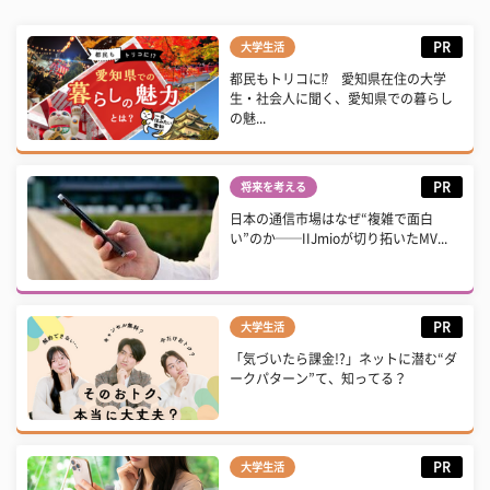
PR
大学生活
都民もトリコに⁉ 愛知県在住の大学
生・社会人に聞く、愛知県での暮らし
の魅...
PR
将来を考える
日本の通信市場はなぜ“複雑で面白
い”のか──IIJmioが切り拓いたMV...
PR
大学生活
「気づいたら課金!?」ネットに潜む“ダ
ークパターン”て、知ってる？
PR
大学生活