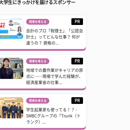
大学生にきっかけを届けるスポンサー
PR
将来を考える
会計のプロ「税理士」「公認会
計士」ってどんな仕事？ 何が
違うの？ 資格の...
PR
将来を考える
地域での農作業がキャリアの原
点に──現場で学んだ経験が、
経済産業省の仕事...
PR
将来を考える
学生起業家も使ってる！？ -
SMBCグループの「Trunk（ト
ランク）...