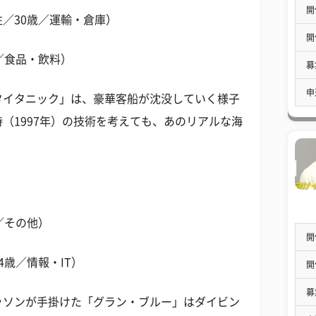
開
／30歳／運輸・倉庫）
開
／食品・飲料）
募
申
タイタニック」は、豪華客船が沈没していく様子
（1997年）の技術を考えても、あのリアルな海
／その他）
開
歳／情報・IT）
開
募
ッソンが手掛けた「グラン・ブルー」はダイビン