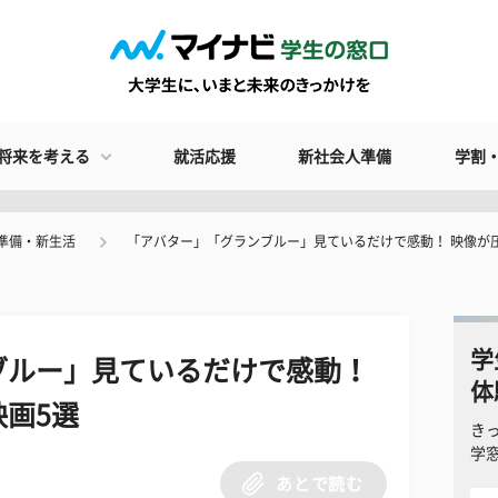
将来を考える
就活応援
新社会人準備
学割
準備・新生活
「アバター」「グランブルー」見ているだけで感動！ 映像が
学
ブルー」見ているだけで感動！
体
画5選
き
学
あとで読む