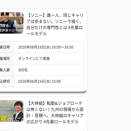
【ソニー】誰一人、同じキャリ
アは歩まない。ソニーで描く、
自分だけの専門性とは #先輩ロ
ールモデル
催日時
2026年08月19日(水) 16:00〜16:50
催場所
オンラインにて実施
集人数
300名
込締切
2026年08月19日(水) 15:00
【大林組】転勤&ジョブローテ
は怖くない！九州の現場から設
計・見積へ。大林組のキャリア
の広がり #先輩ロールモデル