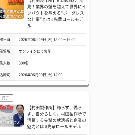
【村田製作所】BtoBの魅力発
見！業界の壁を越えて世界にイ
ンパクトを与える“ボーダレス
な仕事”とは #先輩ロールモデ
ル
催日時
2026年06月09日(火) 15:00〜16:00
催場所
オンラインにて実施
集人数
300名
込締切
2026年06月09日(火) 14:00
終了
【村田製作所】飾らず、偽ら
ず、自分らしく。村田製作所で
活躍する先輩の就活術と企業の
魅力とは #先輩ロールモデル