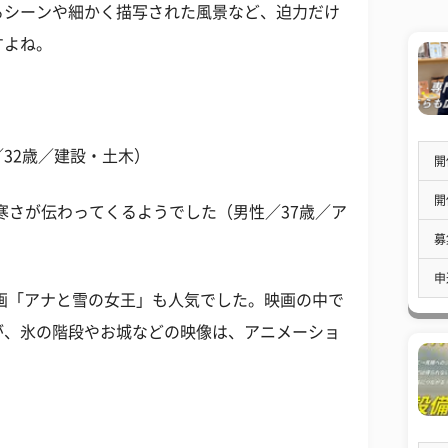
るシーンや細かく描写された風景など、迫力だけ
すよね。
32歳／建設・土木）
開
開
寒さが伝わってくるようでした（男性／37歳／ア
募
申
映画「アナと雪の女王」も人気でした。映画の中で
が、氷の階段やお城などの映像は、アニメーショ