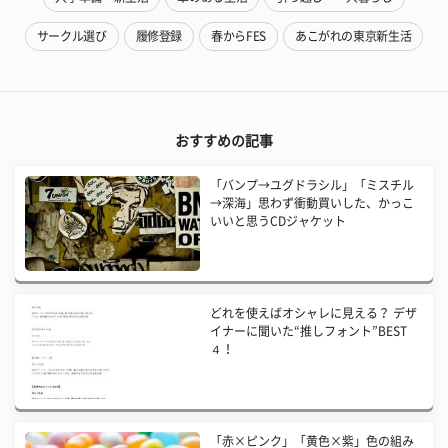
サークル選び
履修登録
春からFES
あこがれの東京新生活
おすすめの記事
「バンプ→ユグドラシル」「ミスチル
→深海」思わず衝動買いした、かっこ
いいと思うCDジャケット
どれを使えばオシャレに見える？ デザ
イナーに聞いた“推しフォント”BEST
４！
「赤×ピンク」「黄色×紫」色の組み