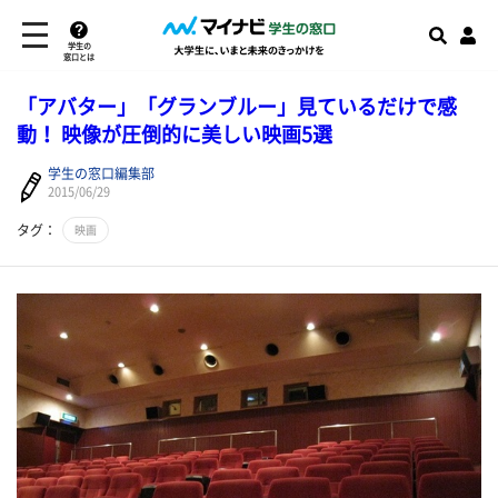
学生の
窓口とは
「アバター」「グランブルー」見ているだけで感
動！ 映像が圧倒的に美しい映画5選
学生の窓口編集部
2015/06/29
タグ：
映画