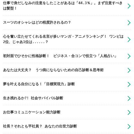
仕事で身だしなみの注意をしたことがあるは「44.3％」。まず注意すべき
は髪型！
スーツのオシャレはどの程度許されるの？
心を奮い立たせてくれる名言が多いマンガ・アニメランキング！ ワンピは
2位、じゃあ1位は......？
初対面でひそかに性格診断！ ビジネス・合コンで役立つ「人相占い」
あなたは大丈夫？ うつ病にならないための自己診断＆思考術
夢を叶える自分になる！「目標実現力」診断
生き残れるか?! 社会サバイバル診断
お仕事コミュニケーション能力診断
社長？それとも平社員？ あなたの出世力診断