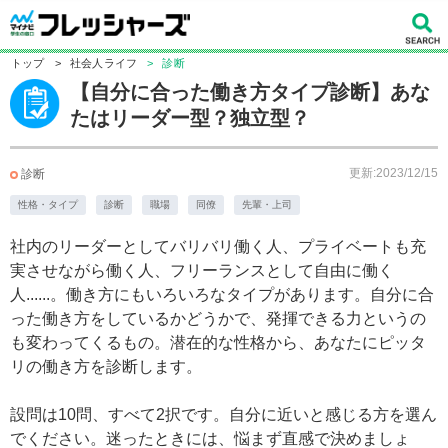
トップ
>
社会人ライフ
>
診断
【自分に合った働き方タイプ診断】あな
たはリーダー型？独立型？
更新:2023/12/15
診断
性格・タイプ
診断
職場
同僚
先輩・上司
社内のリーダーとしてバリバリ働く人、プライベートも充
実させながら働く人、フリーランスとして自由に働く
人......。働き方にもいろいろなタイプがあります。自分に合
った働き方をしているかどうかで、発揮できる力というの
も変わってくるもの。潜在的な性格から、あなたにピッタ
リの働き方を診断します。
設問は10問、すべて2択です。自分に近いと感じる方を選ん
でください。迷ったときには、悩まず直感で決めましょ